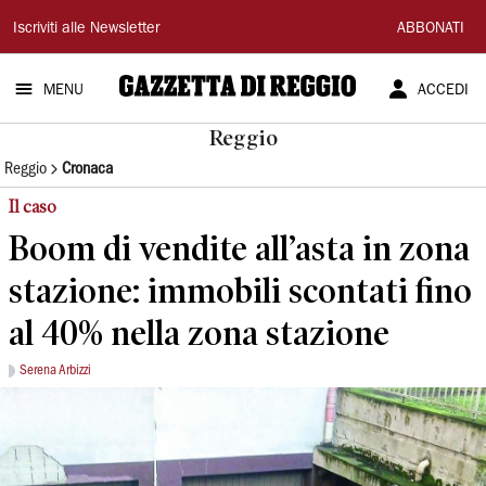
Gazzetta
Iscriviti alle Newsletter
ABBONATI
di
MENU
ACCEDI
Reggio
Reggio
Reggio
Cronaca
Il caso
Boom di vendite all’asta in zona
stazione: immobili scontati fino
al 40% nella zona stazione
Serena Arbizzi