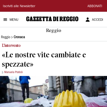
Gazzetta
Iscriviti alle Newsletter
ABBONATI
di
MENU
ACCEDI
Reggio
Reggio
Reggio
Cronaca
L’intervento
«Le nostre vite cambiate e
spezzate»
Manuela Praticò