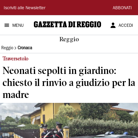
Gazzetta
Iscriviti alle Newsletter
ABBONATI
di
MENU
ACCEDI
Reggio
Reggio
Reggio
Cronaca
Traversetolo
Neonati sepolti in giardino:
chiesto il rinvio a giudizio per la
madre