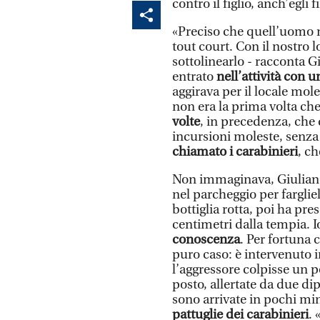
contro il figlio, anch’egli 
«Preciso che quell’uomo 
tout court. Con il nostro l
sottolinearlo - racconta G
entrato
nell’attività con u
aggirava per il locale mol
non era la prima volta ch
volte
, in precedenza, che 
incursioni moleste, senz
chiamato i carabinieri
, c
Non immaginava, Giuliano
nel parcheggio per farglie
bottiglia rotta, poi ha pre
centimetri dalla tempia. I
conoscenza
. Per fortuna 
puro caso: è intervenuto 
l’aggressore colpisse un po
posto, allertate da due d
sono arrivate in pochi mi
pattuglie dei carabinieri
.