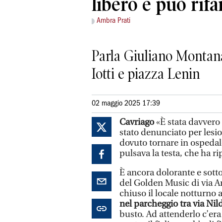
libero e può rifa
Ambra Prati
Parla Giuliano Montanar
Iotti e piazza Lenin
02 maggio 2025 17:39
Cavriago
«È stata davvero
stato denunciato per lesio
dovuto tornare in ospedale
pulsava la testa, che ha r
È ancora dolorante e sott
del Golden Music di via A
chiuso il locale notturno 
nel parcheggio tra via Nild
busto. Ad attenderlo c’era 