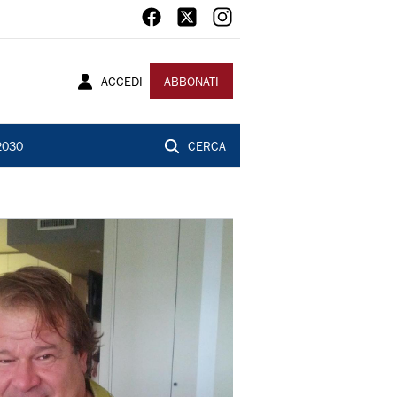
ACCEDI
ABBONATI
2030
CERCA