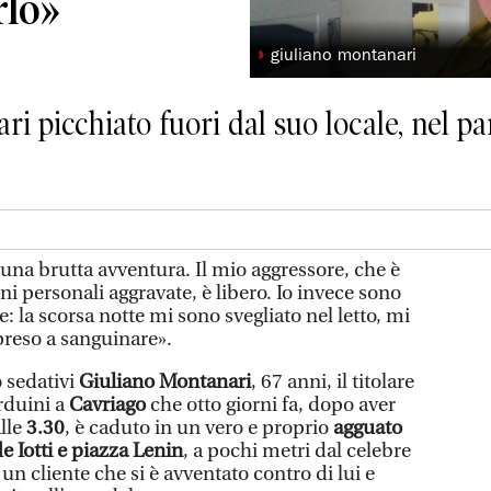
rlo»
◗
giuliano montanari
i picchiato fuori dal suo locale, nel pa
 una brutta avventura. Il mio aggressore, che è
ni personali aggravate, è libero. Io invece sono
: la scorsa notte mi sono svegliato nel letto, mi
ipreso a sanguinare».
o sedativi
Giuliano Montanari
, 67 anni, il titolare
rduini a
Cavriago
che otto giorni fa, dopo aver
alle
3.30
, è caduto in un vero e proprio
agguato
e Iotti e piazza Lenin
, a pochi metri dal celebre
un cliente che si è avventato contro di lui e