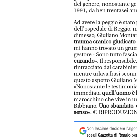
del genere, nonostante gest
1991, da ben trentasei an
Ad avere la peggio è stato
dell’ospedale di Reggio, m
dimesso, Giuliano Montana
trauma cranico giudicato g
mi hanno trovato un grumo
gestore - Sono tutto fasci
curando
». Il responsabile
rintracciato dai carabinier
mentre urlava frasi sconn
questo aspetto Giuliano 
«Nonostante le testimonian
immediata
quell’uomo è 
marocchino che vive in un
Bibbiano.
Uno sbandato, 
senso
». © RIPRODUZION
Non lasciare decidere l'algor
scegli
Gazzetta di Reggio
per