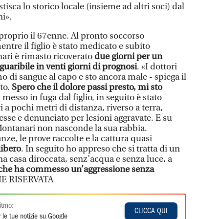
isca lo storico locale (insieme ad altri soci) dal
ni».
 proprio il 67enne. Al pronto soccorso
entre il figlio è stato medicato e subito
ri è rimasto ricoverato
due giorni per un
uaribile in venti giorni di prognosi
. «I dottori
 di sangue al capo e sto ancora male - spiega il
ato.
Spero che il dolore passi presto, mi sto
, messo in fuga dal figlio, in seguito è stato
i a pochi metri di distanza, riverso a terra,
esse e denunciato per lesioni aggravate. E su
Montanari non nasconde la sua rabbia.
ze, le prove raccolte e la cattura quasi
libero
. In seguito ho appreso che si tratta di un
a casa diroccata, senz’acqua e senza luce, a
che ha commesso un’aggressione senza
E RISERVATA
itmo:
CLICCA QUI
 le tue notizie su Google