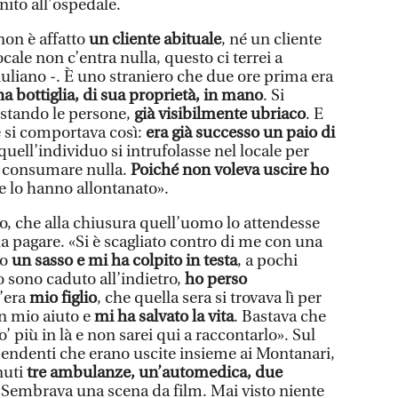
finito all’ospedale.
non è affatto
un cliente abituale
, né un cliente
ocale non c’entra nulla, questo ci terrei a
iuliano -. È uno straniero che due ore prima era
na bottiglia, di sua proprietà, in mano
. Si
estando le persone,
già visibilmente ubriaco
. E
e si comportava così:
era già successo un paio di
quell’individuo si intrufolasse nel locale per
a consumare nulla.
Poiché non voleva uscire ho
he lo hanno allontanato».
, che alla chiusura quell’uomo lo attendesse
la pagare. «Si è scagliato contro di me con una
so
un sasso e mi ha colpito in testa
, a pochi
o sono caduto all’indietro,
ho perso
c’era
mio figlio
, che quella sera si trovava lì per
in mio aiuto e
mi ha salvato la vita
. Bastava che
’ più in là e non sarei qui a raccontarlo». Sul
ipendenti che erano uscite insieme ai Montanari,
nuti
tre ambulanze, un’automedica, due
 «Sembrava una scena da film. Mai visto niente