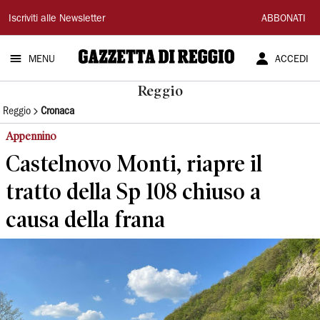
Gazzetta
Iscriviti alle Newsletter
ABBONATI
di
MENU
ACCEDI
Reggio
Reggio
Reggio
Cronaca
Appennino
Castelnovo Monti, riapre il
tratto della Sp 108 chiuso a
causa della frana