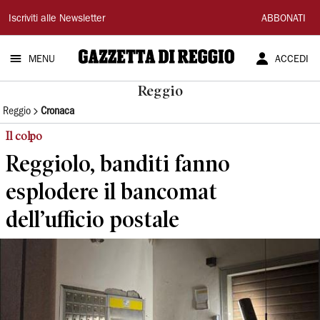
Gazzetta
Iscriviti alle Newsletter
ABBONATI
di
MENU
ACCEDI
Reggio
Reggio
Reggio
Cronaca
Il colpo
Reggiolo, banditi fanno
esplodere il bancomat
dell’ufficio postale