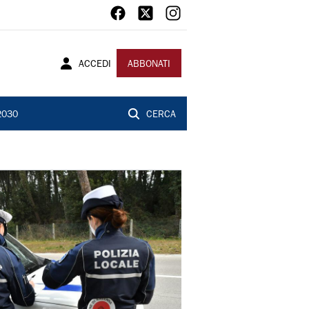
ACCEDI
ABBONATI
2030
CERCA