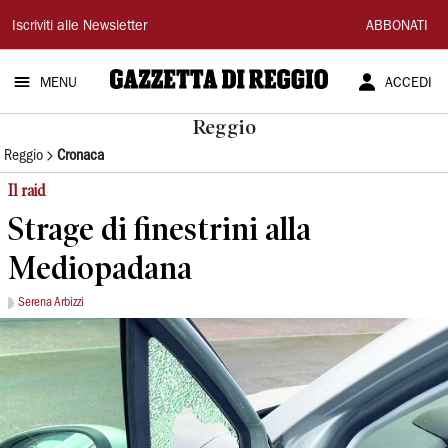
Gazzetta
Iscriviti alle Newsletter
ABBONATI
di
MENU
ACCEDI
Reggio
Reggio
Reggio
Cronaca
Il raid
Strage di finestrini alla
Mediopadana
Serena Arbizzi