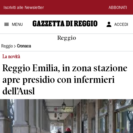
Gazzetta
Iscriviti alle Newsletter
ABBONATI
di
MENU
ACCEDI
Reggio
Reggio
Reggio
Cronaca
La novità
Reggio Emilia, in zona stazione
apre presidio con infermieri
dell’Ausl