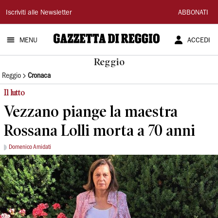
Gazzetta
Iscriviti alle Newsletter
ABBONATI
di
MENU
ACCEDI
Reggio
Reggio
Reggio
Cronaca
Il lutto
Vezzano piange la maestra
Rossana Lolli morta a 70 anni
Domenico Amidati