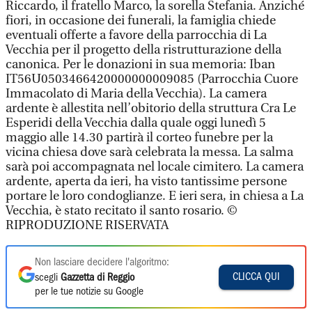
Riccardo, il fratello Marco, la sorella Stefania. Anziché
fiori, in occasione dei funerali, la famiglia chiede
eventuali offerte a favore della parrocchia di La
Vecchia per il progetto della ristrutturazione della
canonica. Per le donazioni in sua memoria: Iban
IT56U0503466420000000009085 (Parrocchia Cuore
Immacolato di Maria della Vecchia). La camera
ardente è allestita nell’obitorio della struttura Cra Le
Esperidi della Vecchia dalla quale oggi lunedì 5
maggio alle 14.30 partirà il corteo funebre per la
vicina chiesa dove sarà celebrata la messa. La salma
sarà poi accompagnata nel locale cimitero. La camera
ardente, aperta da ieri, ha visto tantissime persone
portare le loro condoglianze. E ieri sera, in chiesa a La
Vecchia, è stato recitato il santo rosario. ©
RIPRODUZIONE RISERVATA
Non lasciare decidere l'algoritmo:
CLICCA QUI
scegli
Gazzetta di Reggio
per le tue notizie su Google