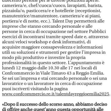
duecento persone per le diverse posizioni aperte:
cameriera/e, chef/cuoca/cuoco, lavapiatti, barista,
pizzaiola/o, pasticcera/e e hotellerie (receptionist,
manutentrice/manutentore, cameriera/e ai piani,
portiera/e di notte, ecc.). Talent Day permetterà alle
imprese che stanno cercando personale e alle
persone in cerca di occupazione nel settore Pubblici
esercizi di incontrarsi tramite speed date e, attraverso
alcuni veloci workshop e desk informativi, di
acquisire maggiore consapevolezza e informazioni
utili su soluzioni e strumenti per gestire l’impresa in
modo più produttivo e investire la propria
professionalità in questo settore. L’appuntamento è
lunedì 12 maggio dalle 10.30 alle 17 nei locali di
Confcommercio in Viale Timavo 43 a Reggio Emilia.
Se sei un’impresa e stai cercando personale o sei una
lavoratrice o un lavoratore in cerca di occupazione
puoi iscriverti visitando la pagina
www.confcommercio.re.it/talentdayreggioemilia2025
.
«Dopo il successo dello scorso anno, abbiamo deciso
di offrire anche quest’anno questa opportunità alle