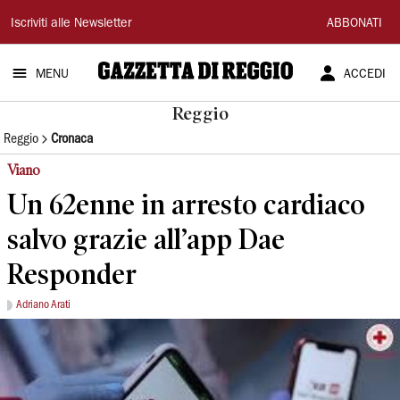
Gazzetta
Iscriviti alle Newsletter
ABBONATI
di
MENU
ACCEDI
Reggio
Reggio
Reggio
Cronaca
Viano
Un 62enne in arresto cardiaco
salvo grazie all’app Dae
Responder
Adriano Arati