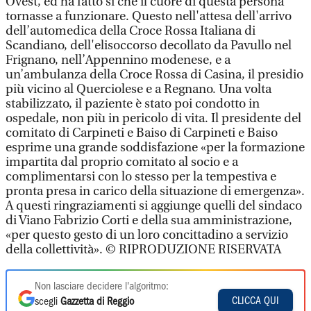
Ovest, ed ha fatto sì che il cuore di questa persona
tornasse a funzionare. Questo nell'attesa dell'arrivo
dell’automedica della Croce Rossa Italiana di
Scandiano, dell'elisoccorso decollato da Pavullo nel
Frignano, nell’Appennino modenese, e a
un’ambulanza della Croce Rossa di Casina, il presidio
più vicino al Querciolese e a Regnano. Una volta
stabilizzato, il paziente è stato poi condotto in
ospedale, non più in pericolo di vita. Il presidente del
comitato di Carpineti e Baiso di Carpineti e Baiso
esprime una grande soddisfazione «per la formazione
impartita dal proprio comitato al socio e a
complimentarsi con lo stesso per la tempestiva e
pronta presa in carico della situazione di emergenza».
A questi ringraziamenti si aggiunge quelli del sindaco
di Viano Fabrizio Corti e della sua amministrazione,
«per questo gesto di un loro concittadino a servizio
della collettività». © RIPRODUZIONE RISERVATA
Non lasciare decidere l'algoritmo:
CLICCA QUI
scegli
Gazzetta di Reggio