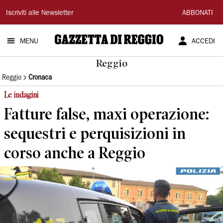
Gazzetta
Iscriviti alle Newsletter
ABBONATI
di
MENU
ACCEDI
Reggio
Reggio
Reggio
Cronaca
Le indagini
Fatture false, maxi operazione:
sequestri e perquisizioni in
corso anche a Reggio