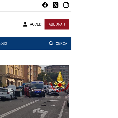
ACCEDI
ABBONATI
2030
CERCA