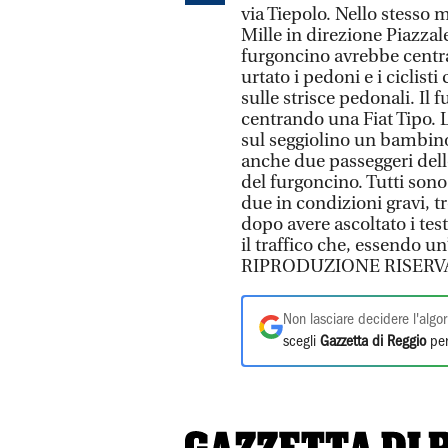
via Tiepolo. Nello stesso 
Mille in direzione Piazzale
furgoncino avrebbe centra
urtato i pedoni e i ciclis
sulle strisce pedonali. Il
centrando una Fiat Tipo. L’
sul seggiolino un bambino d
anche due passeggeri dell
del furgoncino. Tutti sono
due in condizioni gravi, tr
dopo avere ascoltato i test
il traffico che, essendo un
RIPRODUZIONE RISERV
Non lasciare decidere l'algor
scegli
Gazzetta di Reggio
per