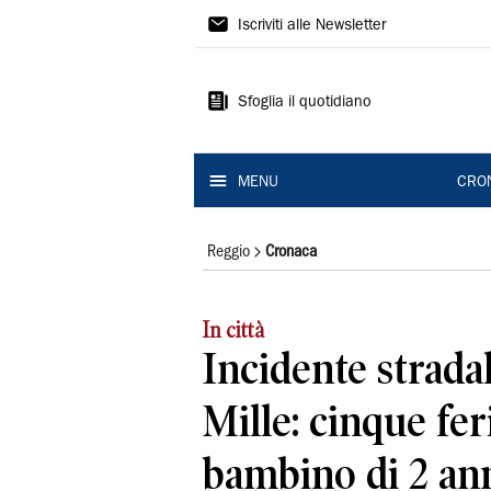
Gazzetta
Iscriviti alle Newsletter
di
Reggio
Sfoglia il quotidiano
MENU
CRO
Reggio
Cronaca
In città
Incidente stradal
Mille: cinque feri
bambino di 2 an