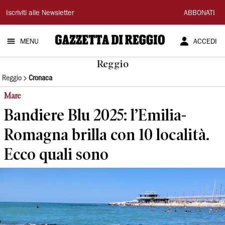
Gazzetta
Iscriviti alle Newsletter
ABBONATI
di
MENU
ACCEDI
Reggio
Reggio
Reggio
Cronaca
Mare
Bandiere Blu 2025: l’Emilia-
Romagna brilla con 10 località.
Ecco quali sono