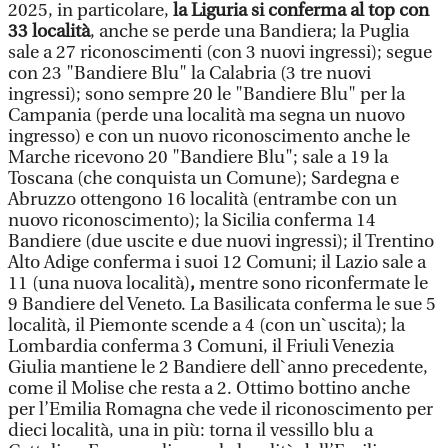
2025, in particolare,
la Liguria si conferma al top con
33 località
, anche se perde una Bandiera; la Puglia
sale a 27 riconoscimenti (con 3 nuovi ingressi); segue
con 23 "Bandiere Blu" la Calabria (3 tre nuovi
ingressi); sono sempre 20 le "Bandiere Blu" per la
Campania (perde una località ma segna un nuovo
ingresso) e con un nuovo riconoscimento anche le
Marche ricevono 20 "Bandiere Blu"; sale a 19 la
Toscana (che conquista un Comune); Sardegna e
Abruzzo ottengono 16 località (entrambe con un
nuovo riconoscimento); la Sicilia conferma 14
Bandiere (due uscite e due nuovi ingressi); il Trentino
Alto Adige conferma i suoi 12 Comuni; il Lazio sale a
11 (una nuova località)
,
mentre sono riconfermate le
9 Bandiere del Veneto. La Basilicata conferma le sue 5
località, il Piemonte scende a 4 (con un`uscita); la
Lombardia conferma 3 Comuni, il Friuli Venezia
Giulia mantiene le 2 Bandiere dell`anno precedente,
come il Molise che resta a 2. Ottimo bottino anche
per l’Emilia Romagna che vede il riconoscimento per
dieci località, una in più: torna il vessillo blu a