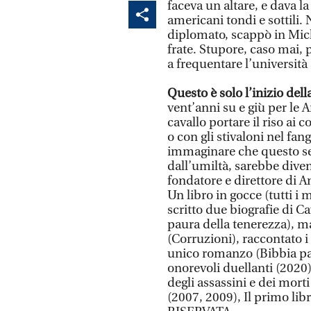
faceva un altare, e dava la
americani tondi e sottili
diplomato, scappò in Mich
frate. Stupore, caso mai, 
a frequentare l’università
Questo è solo l’inizio del
vent’anni su e giù per le
cavallo portare il riso ai
o con gli stivaloni nel fa
immaginare che questo serv
dall’umiltà, sarebbe diven
fondatore e direttore di A
Un libro in gocce (tutti i
scritto due biografie di 
paura della tenerezza), m
(Corruzioni), raccontato i 
unico romanzo (Bibbia pag
onorevoli duellanti (2020)
degli assassini e dei mort
(2007, 2009), Il primo li