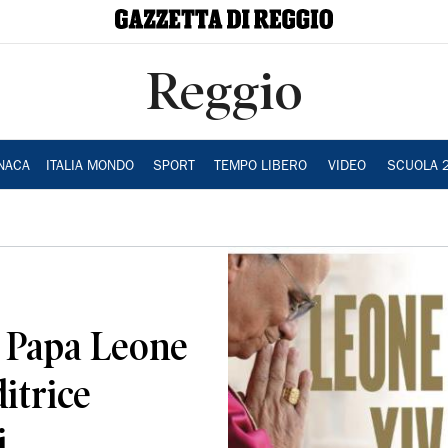
Reggio
NACA
ITALIA MONDO
SPORT
TEMPO LIBERO
VIDEO
SCUOLA 
u Papa Leone
itrice
i