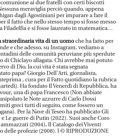
 comunione ai due fratelli con certi biscotti
. Nessuna meraviglia perciò quando, appena
igan dagli Agostiniani per imparare a fare il
per il fatto che nello stesso tempo si fosse messo
 a Filadelfia e si fosse laureato in matematica…
la straordinaria vita di un uomo
che ha fatto per
 Ande e che adesso, su Instagram, vediamo a
 contadini delle comunità peruviane più sperdute
ngo di Chiclayo allagata. Chi avrebbe mai potuto
o di Dio, la cui vita è stata segnata
tato papa? Giorgio Dell’Arti, giornalista,
nteprima , cura per il Fatto quotidiano la rubrica
 martedì). Ha fondato Il Venerdì di Repubblica, ha
Cavour, una di papa Francesco (Non abbiate
anipolato le Note azzurre di Carlo Dossi
miti greci tutti di seguito, come fossero un
ana). Per la Nave di Teseo ha pubblicato Gli
 e Le guerre di Putin (2022). Suoi anche Coro
i ammazzati (2004), Il Catalogo dei Viventi
bro delle profezie (2008). l © RIPRODUZIONE