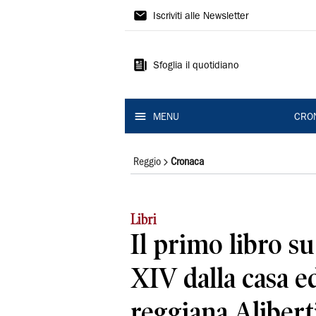
Gazzetta
Iscriviti alle Newsletter
di
Reggio
Sfoglia il quotidiano
MENU
CRO
Reggio
Cronaca
Libri
Il primo libro s
XIV dalla casa ed
reggiana Alibert