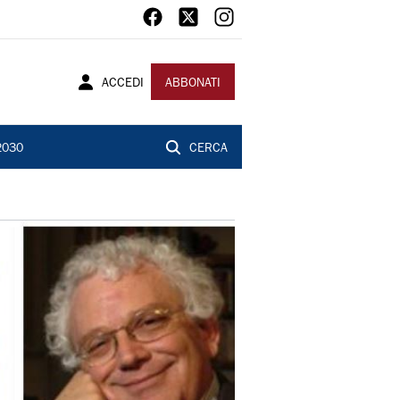
ACCEDI
ABBONATI
2030
CERCA