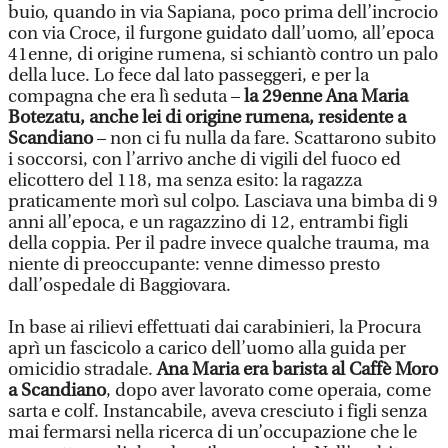
buio, quando in via Sapiana, poco prima dell’incrocio
con via Croce, il furgone guidato dall’uomo, all’epoca
41enne, di origine rumena, si schiantò contro un palo
della luce. Lo fece dal lato passeggeri, e per la
compagna che era lì seduta –
la 29enne Ana Maria
Botezatu, anche lei di origine rumena, residente a
Scandiano
– non ci fu nulla da fare. Scattarono subito
i soccorsi, con l’arrivo anche di vigili del fuoco ed
elicottero del 118, ma senza esito: la ragazza
praticamente morì sul colpo. Lasciava una bimba di 9
anni all’epoca, e un ragazzino di 12, entrambi figli
della coppia. Per il padre invece qualche trauma, ma
niente di preoccupante: venne dimesso presto
dall’ospedale di Baggiovara.
In base ai rilievi effettuati dai carabinieri, la Procura
aprì un fascicolo a carico dell’uomo alla guida per
omicidio stradale.
Ana Maria era barista al Caffè Moro
a Scandiano
, dopo aver lavorato come operaia, come
sarta e colf. Instancabile, aveva cresciuto i figli senza
mai fermarsi nella ricerca di un’occupazione che le