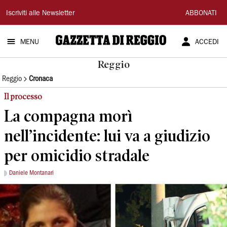
Gazzetta
Iscriviti alle Newsletter
ABBONATI
di
MENU
ACCEDI
Reggio
Reggio
Reggio
Cronaca
Il processo
La compagna morì
nell’incidente: lui va a giudizio
per omicidio stradale
Daniele Montanari