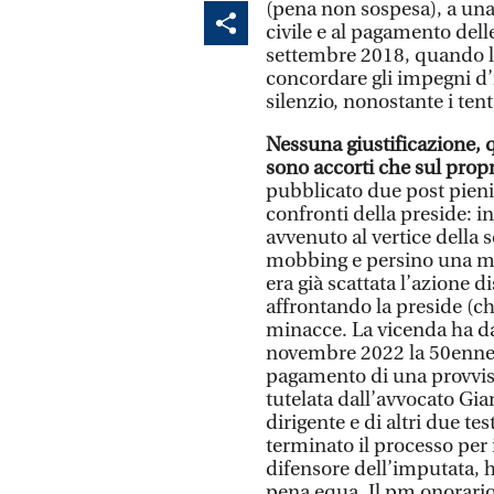
(pena non sospesa), a una 
civile e al pagamento delle
settembre 2018, quando l’
concordare gli impegni d’i
silenzio, nonostante i tent
Nessuna giustificazione, q
sono accorti che sul prop
pubblicato due post pieni 
confronti della preside: i
avvenuto al vertice della 
mobbing e persino una mi
era già scattata l’azione di
affrontando la preside (ch
minacce. La vicenda ha dato
novembre 2022 la 50enne è
pagamento di una provvisio
tutelata dall’avvocato Gian
dirigente e di altri due te
terminato il processo per 
difensore dell’imputata, 
pena equa. Il pm onorario