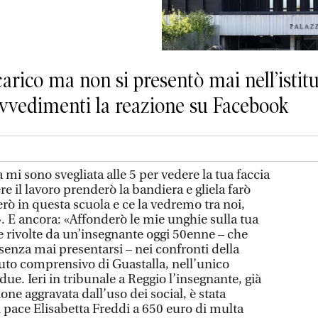
carico ma non si presentò mai nell’isti
ovvedimenti la reazione su Facebook
mi sono svegliata alle 5 per vedere la tua faccia
ere il lavoro prenderò la bandiera e gliela farò
erò in questa scuola e ce la vedremo tra noi,
». E ancora: «Affonderò le mie unghie sulla tua
e rivolte da un’insegnante oggi 50enne – che
 senza mai presentarsi – nei confronti della
tuto comprensivo di Guastalla, nell’unico
due. Ieri in tribunale a Reggio l’insegnante, già
e aggravata dall’uso dei social, è stata
 pace Elisabetta Freddi a 650 euro di multa