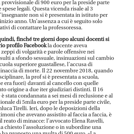
provvisionale di 900 euro per la preside parte
 spese legali. Questa vicenda risale al 3
insegnante non si è presentata in istituto per
nizio anno. Un’assenza a cui è seguito solo
ativi di contattare la professoressa.
uindi, finché tre giorni dopo alcuni docenti si
rio profilo Facebook
la docente aveva
zeppi di volgarità e parole offensive nei
nsulti a sfondo sessuale, insinuazioni sul cambio
scuola superiore guastallese, l’accusa di
naccia di morte. Il 22 novembre 2018, quando
sciplinare, la prof si è presentata a scuola,
e era fuori) davanti al cancello con quelle
 origine a due iter giudiziari distinti. Il 16
 stata condannata a sei mesi di reclusione e al
nale di 5mila euro per la preside parte civile,
luca Tirelli. Ieri, dopo le deposizioni della
stimoni che avevano assistito al faccia a faccia, è
il reato di minacce: l’avvocato Elena Ravelli,
ha chiesto l’assoluzione o in subordine una
 ha proposto una multa di 500 euro. «La