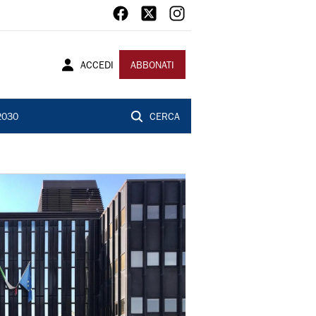
ACCEDI
ABBONATI
2030
CERCA