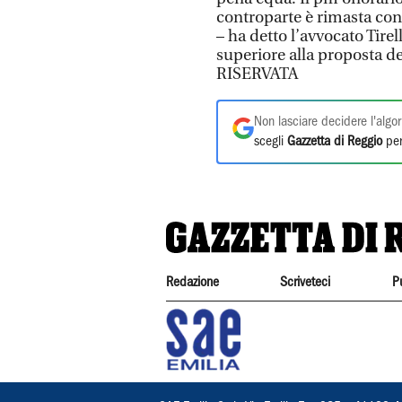
controparte è rimasta co
– ha detto l’avvocato Tirel
superiore alla proposta 
RISERVATA
Non lasciare decidere l'algor
scegli
Gazzetta di Reggio
per
Redazione
Scriveteci
P