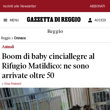
Gazzetta
Iscriviti alle Newsletter
ABBONATI
di
MENU
ACCEDI
Reggio
Reggio
Reggio
Cronaca
Animali
Boom di baby cinciallegre al
Rifugio Matildico: ne sono
arrivate oltre 50
Elisa Pederzoli