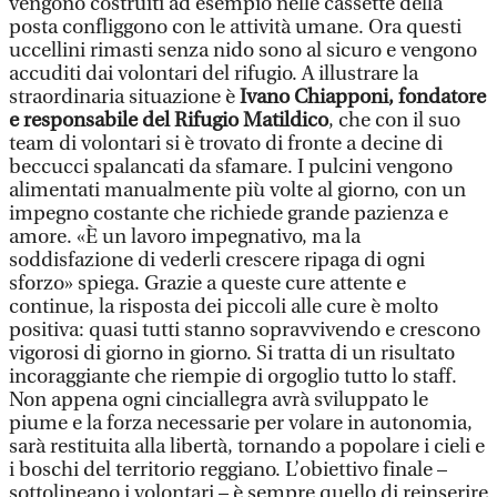
vengono costruiti ad esempio nelle cassette della
posta confliggono con le attività umane. Ora questi
uccellini rimasti senza nido sono al sicuro e vengono
accuditi dai volontari del rifugio. A illustrare la
straordinaria situazione è
Ivano Chiapponi, fondatore
e responsabile del Rifugio Matildico
, che con il suo
team di volontari si è trovato di fronte a decine di
beccucci spalancati da sfamare. I pulcini vengono
alimentati manualmente più volte al giorno, con un
impegno costante che richiede grande pazienza e
amore. «È un lavoro impegnativo, ma la
soddisfazione di vederli crescere ripaga di ogni
sforzo» spiega. Grazie a queste cure attente e
continue, la risposta dei piccoli alle cure è molto
positiva: quasi tutti stanno sopravvivendo e crescono
vigorosi di giorno in giorno. Si tratta di un risultato
incoraggiante che riempie di orgoglio tutto lo staff.
Non appena ogni cinciallegra avrà sviluppato le
piume e la forza necessarie per volare in autonomia,
sarà restituita alla libertà, tornando a popolare i cieli e
i boschi del territorio reggiano. L’obiettivo finale –
sottolineano i volontari – è sempre quello di reinserire