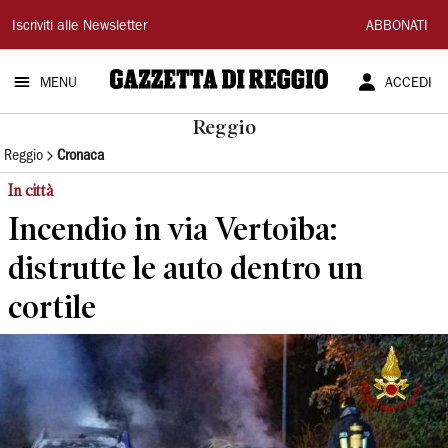
Gazzetta
Iscriviti alle Newsletter
ABBONATI
di
MENU
ACCEDI
Reggio
Reggio
Reggio
Cronaca
In città
Incendio in via Vertoiba:
distrutte le auto dentro un
cortile