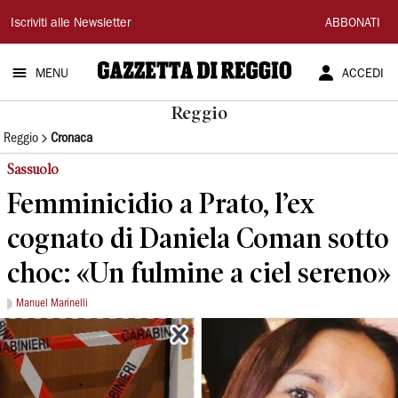
Gazzetta
Iscriviti alle Newsletter
ABBONATI
di
MENU
ACCEDI
Reggio
Reggio
Reggio
Cronaca
Sassuolo
Femminicidio a Prato, l’ex
cognato di Daniela Coman sotto
choc: «Un fulmine a ciel sereno»
Manuel Marinelli