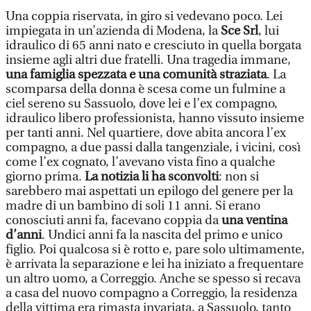
Una coppia riservata, in giro si vedevano poco. Lei
impiegata in un’azienda di Modena, la
Sce Srl
, lui
idraulico di 65 anni nato e cresciuto in quella borgata
insieme agli altri due fratelli. Una tragedia immane,
una famiglia spezzata e una comunità straziata
. La
scomparsa della donna è scesa come un fulmine a
ciel sereno su Sassuolo, dove lei e l’ex compagno,
idraulico libero professionista, hanno vissuto insieme
per tanti anni. Nel quartiere, dove abita ancora l’ex
compagno, a due passi dalla tangenziale, i vicini, così
come l’ex cognato, l’avevano vista fino a qualche
giorno prima.
La notizia li ha sconvolti
: non si
sarebbero mai aspettati un epilogo del genere per la
madre di un bambino di soli 11 anni. Si erano
conosciuti anni fa, facevano coppia da
una ventina
d’anni
. Undici anni fa la nascita del primo e unico
figlio. Poi qualcosa si è rotto e, pare solo ultimamente,
è arrivata la separazione e lei ha iniziato a frequentare
un altro uomo, a Correggio. Anche se spesso si recava
a casa del nuovo compagno a Correggio, la residenza
della vittima era rimasta invariata, a Sassuolo, tanto