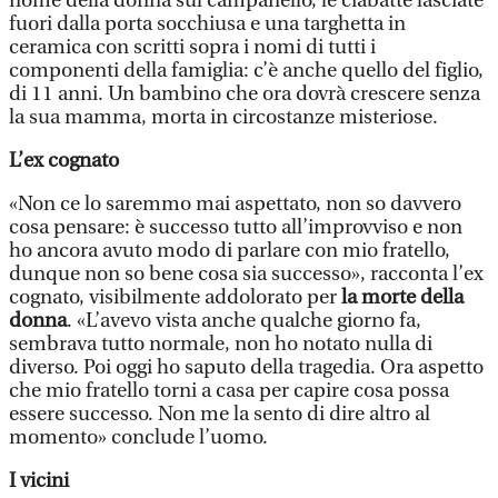
nome della donna sul campanello, le ciabatte lasciate
fuori dalla porta socchiusa e una targhetta in
ceramica con scritti sopra i nomi di tutti i
componenti della famiglia: c’è anche quello del figlio,
di 11 anni. Un bambino che ora dovrà crescere senza
la sua mamma, morta in circostanze misteriose.
L’ex cognato
«Non ce lo saremmo mai aspettato, non so davvero
cosa pensare: è successo tutto all’improvviso e non
ho ancora avuto modo di parlare con mio fratello,
dunque non so bene cosa sia successo», racconta l’ex
cognato, visibilmente addolorato per
la morte della
donna
. «L’avevo vista anche qualche giorno fa,
sembrava tutto normale, non ho notato nulla di
diverso. Poi oggi ho saputo della tragedia. Ora aspetto
che mio fratello torni a casa per capire cosa possa
essere successo. Non me la sento di dire altro al
momento» conclude l’uomo.
I vicini