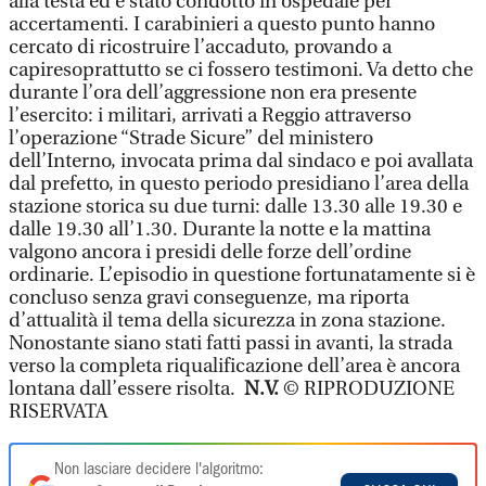
alla testa ed è stato condotto in ospedale per
accertamenti. I carabinieri a questo punto hanno
cercato di ricostruire l’accaduto, provando a
capiresoprattutto se ci fossero testimoni. Va detto che
durante l’ora dell’aggressione non era presente
l’esercito: i militari, arrivati a Reggio attraverso
l’operazione “Strade Sicure” del ministero
dell’Interno, invocata prima dal sindaco e poi avallata
dal prefetto, in questo periodo presidiano l’area della
stazione storica su due turni: dalle 13.30 alle 19.30 e
dalle 19.30 all’1.30. Durante la notte e la mattina
valgono ancora i presidi delle forze dell’ordine
ordinarie. L’episodio in questione fortunatamente si è
concluso senza gravi conseguenze, ma riporta
d’attualità il tema della sicurezza in zona stazione.
Nonostante siano stati fatti passi in avanti, la strada
verso la completa riqualificazione dell’area è ancora
lontana dall’essere risolta.
N.V.
© RIPRODUZIONE
RISERVATA
Non lasciare decidere l'algoritmo: