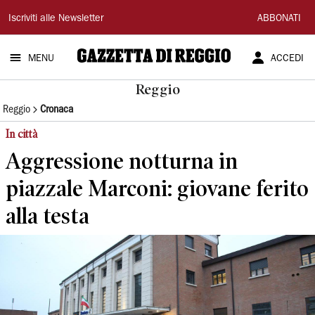
Gazzetta
Iscriviti alle Newsletter
ABBONATI
di
MENU
ACCEDI
Reggio
Reggio
Reggio
Cronaca
In città
Aggressione notturna in
piazzale Marconi: giovane ferito
alla testa