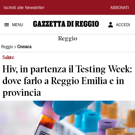
Gazzetta
Iscriviti alle Newsletter
ABBONATI
di
MENU
ACCEDI
Reggio
Reggio
Reggio
Cronaca
Salute
Hiv, in partenza il Testing Week:
dove farlo a Reggio Emilia e in
provincia