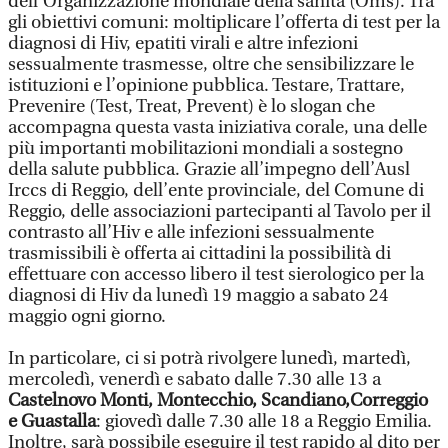
dell’Organizzazione mondiale della sanità (Oms). Tra
gli obiettivi comuni: moltiplicare l’offerta di test per la
diagnosi di Hiv, epatiti virali e altre infezioni
sessualmente trasmesse, oltre che sensibilizzare le
istituzioni e l’opinione pubblica. Testare, Trattare,
Prevenire (Test, Treat, Prevent) è lo slogan che
accompagna questa vasta iniziativa corale, una delle
più importanti mobilitazioni mondiali a sostegno
della salute pubblica. Grazie all’impegno dell’Ausl
Irccs di Reggio, dell’ente provinciale, del Comune di
Reggio, delle associazioni partecipanti al Tavolo per il
contrasto all’Hiv e alle infezioni sessualmente
trasmissibili è offerta ai cittadini la possibilità di
effettuare con accesso libero il test sierologico per la
diagnosi di Hiv da lunedì 19 maggio a sabato 24
maggio ogni giorno.
In particolare, ci si potrà rivolgere lunedì, martedì,
mercoledì, venerdì e sabato dalle 7.30 alle 13 a
Castelnovo Monti, Montecchio, Scandiano,Correggio
e Guastalla
: giovedì dalle 7.30 alle 18 a Reggio Emilia.
Inoltre, sarà possibile eseguire il test rapido al dito per