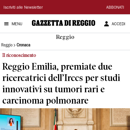
Gazzetta
Iscriviti alle Newsletter
ABBONATI
di
MENU
ACCEDI
Reggio
Reggio
Reggio
Cronaca
Il riconoscimento
Reggio Emilia, premiate due
ricercatrici dell’Irccs per studi
innovativi su tumori rari e
carcinoma polmonare