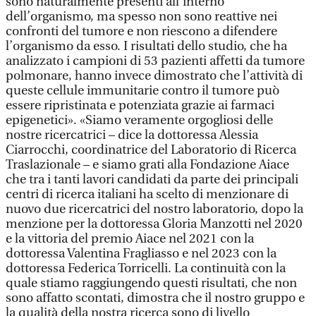
sono naturalmente presenti all’interno
dell’organismo, ma spesso non sono reattive nei
confronti del tumore e non riescono a difendere
l’organismo da esso. I risultati dello studio, che ha
analizzato i campioni di 53 pazienti affetti da tumore
polmonare, hanno invece dimostrato che l’attività di
queste cellule immunitarie contro il tumore può
essere ripristinata e potenziata grazie ai farmaci
epigenetici». «Siamo veramente orgogliosi delle
nostre ricercatrici – dice la dottoressa Alessia
Ciarrocchi, coordinatrice del Laboratorio di Ricerca
Traslazionale – e siamo grati alla Fondazione Aiace
che tra i tanti lavori candidati da parte dei principali
centri di ricerca italiani ha scelto di menzionare di
nuovo due ricercatrici del nostro laboratorio, dopo la
menzione per la dottoressa Gloria Manzotti nel 2020
e la vittoria del premio Aiace nel 2021 con la
dottoressa Valentina Fragliasso e nel 2023 con la
dottoressa Federica Torricelli. La continuità con la
quale stiamo raggiungendo questi risultati, che non
sono affatto scontati, dimostra che il nostro gruppo e
la qualità della nostra ricerca sono di livello