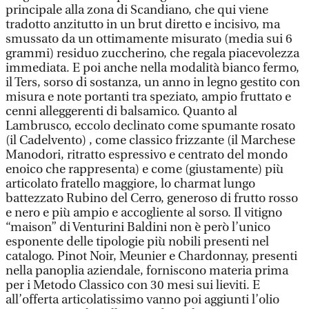
principale alla zona di Scandiano, che qui viene
tradotto anzitutto in un brut diretto e incisivo, ma
smussato da un ottimamente misurato (media sui 6
grammi) residuo zuccherino, che regala piacevolezza
immediata. E poi anche nella modalità bianco fermo,
il Ters, sorso di sostanza, un anno in legno gestito con
misura e note portanti tra speziato, ampio fruttato e
cenni alleggerenti di balsamico. Quanto al
Lambrusco, eccolo declinato come spumante rosato
(il Cadelvento) , come classico frizzante (il Marchese
Manodori, ritratto espressivo e centrato del mondo
enoico che rappresenta) e come (giustamente) più
articolato fratello maggiore, lo charmat lungo
battezzato Rubino del Cerro, generoso di frutto rosso
e nero e più ampio e accogliente al sorso. Il vitigno
“maison” di Venturini Baldini non è però l’unico
esponente delle tipologie più nobili presenti nel
catalogo. Pinot Noir, Meunier e Chardonnay, presenti
nella panoplia aziendale, forniscono materia prima
per i Metodo Classico con 30 mesi sui lieviti. E
all’offerta articolatissimo vanno poi aggiunti l’olio