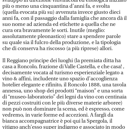
sviluppo in direzione vitivinicola ed enologica iniziato
più o meno una cinquantina d’anni fa, e svolta
(quella evocata più su) avvenuta invece giusto dieci
anni fa, con il passaggio dalla famiglia che ancora dà il
suo nome ad azienda ed etichette a quella che ne
cura ora bravamente le sorti. Inutile (meglio:
assolutamente pleonastico) stare a spendere parole
su quale sia il fulcro della produzione, e la tipologia
che di conserva ha riscosso (a più riprese) allori.
Il Reggiano principe dei luoghi (la premiata ditta ha
casa a Roncolo, frazione di Valle Castella, e che casa! ,
decisamente vocata al turismo esperienziale legato a
vino & affini, includente uno spazio d’accoglienza
hotelier elegante e rifinito, il Roncolo 1888, una tavola
annessa, uno shop dei prodotti “maison” e una sorta
di “museo-laboratorio” dei legni da vino con centinaia
di pezzi costruiti con le più diverse materie arboree)
non può non dominare la scena, ed è espresso, come
vedremo, in varie forme ed accezioni. A fargli da
bianca accompagnatrice è poi qui la Spergola, il
vitigno anch’esso super indigeno e associato in modo