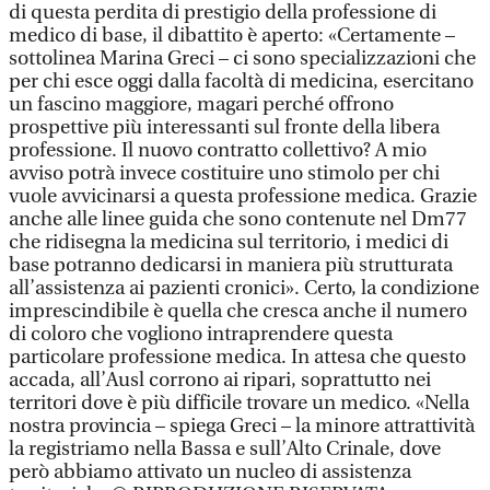
di questa perdita di prestigio della professione di
medico di base, il dibattito è aperto: «Certamente –
sottolinea Marina Greci – ci sono specializzazioni che
per chi esce oggi dalla facoltà di medicina, esercitano
un fascino maggiore, magari perché offrono
prospettive più interessanti sul fronte della libera
professione. Il nuovo contratto collettivo? A mio
avviso potrà invece costituire uno stimolo per chi
vuole avvicinarsi a questa professione medica. Grazie
anche alle linee guida che sono contenute nel Dm77
che ridisegna la medicina sul territorio, i medici di
base potranno dedicarsi in maniera più strutturata
all’assistenza ai pazienti cronici». Certo, la condizione
imprescindibile è quella che cresca anche il numero
di coloro che vogliono intraprendere questa
particolare professione medica. In attesa che questo
accada, all’Ausl corrono ai ripari, soprattutto nei
territori dove è più difficile trovare un medico. «Nella
nostra provincia – spiega Greci – la minore attrattività
la registriamo nella Bassa e sull’Alto Crinale, dove
però abbiamo attivato un nucleo di assistenza