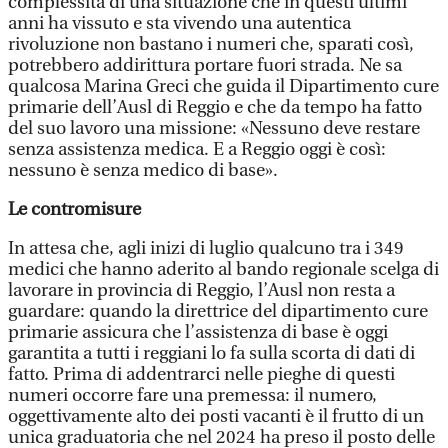
complessità di una situazione che in questi ultimi
anni ha vissuto e sta vivendo una autentica
rivoluzione non bastano i numeri che, sparati così,
potrebbero addirittura portare fuori strada. Ne sa
qualcosa Marina Greci che guida il Dipartimento cure
primarie dell’Ausl di Reggio e che da tempo ha fatto
del suo lavoro una missione: «Nessuno deve restare
senza assistenza medica. E a Reggio oggi è così:
nessuno è senza medico di base».
Le contromisure
In attesa che, agli inizi di luglio qualcuno tra i 349
medici che hanno aderito al bando regionale scelga di
lavorare in provincia di Reggio, l’Ausl non resta a
guardare: quando la direttrice del dipartimento cure
primarie assicura che l’assistenza di base è oggi
garantita a tutti i reggiani lo fa sulla scorta di dati di
fatto. Prima di addentrarci nelle pieghe di questi
numeri occorre fare una premessa: il numero,
oggettivamente alto dei posti vacanti è il frutto di un
unica graduatoria che nel 2024 ha preso il posto delle