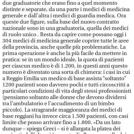
due graduatorie che erano fino a quel momento
distinte e separate, da una parte i medici di medicina
generale e dall’altra i medici di guardia medica. Ora
queste due figure, sulla base del nuovo contratto
nazionale sono in una graduatoria, quella dei medici
di ruolo unico . Resta da capire come possano oggi i
304 medici di medicina generale coprire tutte le aree
della provincia, anche quelle più problematiche. La
prima operazione è anche la più facile da mettere in
pratica: se in un mondo ideale, la quota di pazienti
per ciascun medico è di 1.200, in questi anni questo
numero è diventato una sorta di chimera: i casi in cui
a Reggio Emilia un medico di base assista “soltanto”
1200 pazienti sono davvero pochi e tutti circoscritti a
particolari condizioni di vita degli stessi professionisti
(pensiamo soltanto alle donne che devono dividersi
tra l’ambulatorio e l’accudimento di un bimbo
piccolo). La stragrande maggioranza dei medici di
base reggiani ha invece circa 1.500 pazienti, con casi
limite che posso arrivare fino a 1.800. «Da un lato
dunque – spiega Greci – si è allargata la platea dei