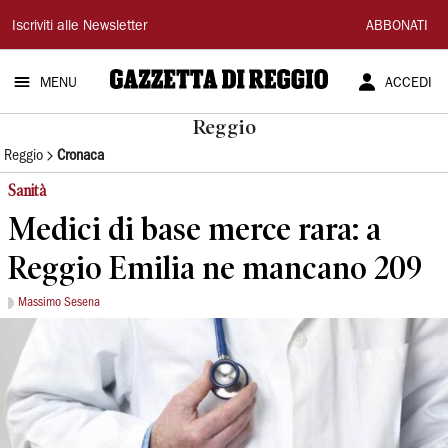
Gazzetta
Iscriviti alle Newsletter
ABBONATI
di
MENU
ACCEDI
Reggio
Reggio
Reggio
Cronaca
Sanità
Medici di base merce rara: a
Reggio Emilia ne mancano 209
Massimo Sesena