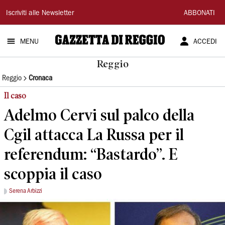
Gazzetta
Iscriviti alle Newsletter
ABBONATI
di
MENU
ACCEDI
Reggio
Reggio
Reggio
Cronaca
Il caso
Adelmo Cervi sul palco della
Cgil attacca La Russa per il
referendum: “Bastardo”. E
scoppia il caso
Serena Arbizzi