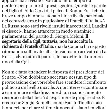
appiccicata al vestito. Non abbiamo tempo da
perdere per parlare di questa gente». Queste le parole
del figlio di Aldo Cervi dal palco di Roma. Frasi che in
breve tempo hanno scatenato l’ira a livello nazionale
del centrodestra e in particolare di Fratelli d’Italia. «A
La Russa sono stati rivolti insulti inaccettabili, Landini
si dissoci», hanno attaccato in modo unanime i
parlamentari del partito di Giorgia Meloni.
Il
segretario della Cgil, tuttavia, non ha accolto la
richiesta di Fratelli d’Italia
, ma da Catania ha risposto
ritornando sull’invito all’astensionismo arrivato da La
Russa. «È un atto di paura», lo ha definito il numero
uno della Cgil.
Non si è fatta attendere la risposta del presidente del
Senato. «Non dobbiamo accettare nessun tipo di
provocazione che vorrebbe fare scendere il confronto
politico a un livello incivile. A noi interessa continuare
a camminare nella direzione di un riconoscimento
reciproco della libertà di esprimere le proprie idee. E
credo che Sergio Ramelli, come Fausto Tinelli e Iaio
Iannucci, per citare vittime innocenti, siano i migliori