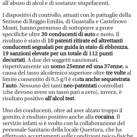
all’abuso di alcol e di sostanze stupefacenti.
I dispositivi di controllo, attuati con le pattuglie della
Sezione di Reggio Emilia, di Guastalla e Castelnovo
Monti, hanno permesso di sottoporre a prove
specifiche oltre
30 conducenti di auto
e moto. Il
risultato è stato di
10 patenti ritirate ed altrettanti
conducenti segnalati per guida in stato di ebbrezza
,
19 sanzioni elevate per un totale di 112 punti
decurtati
. A due dei soggetti sanzionati,
rispettivamente un
uomo 25enne ed una 37enne
, a
causa del tasso alcolemico superiore oltre
tre volte
al
limite consentito di 0,5 g/l è sta
ta anche sequestrata
l’auto
. Nessuno dei tanti
neo-patentati
controllati
(che devono avere un tasso pari a zero), invece, è
risultato positivo
all’alcol test
.
Uno dei conducenti, oltre ad aver alzato troppo il
gomito, è risultato positivo anche alla
cocaina
. Il
servizio infatti si è svolto con la collaborazione del
personale Sanitario della locale Questura, che ha
effettuato accertamenti sulle condizioni psico-fisiche