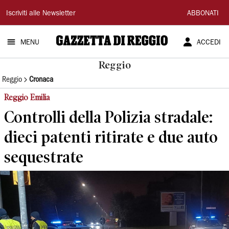
Gazzetta
Iscriviti alle Newsletter
ABBONATI
di
MENU
ACCEDI
Reggio
Reggio
Reggio
Cronaca
Reggio Emilia
Controlli della Polizia stradale:
dieci patenti ritirate e due auto
sequestrate