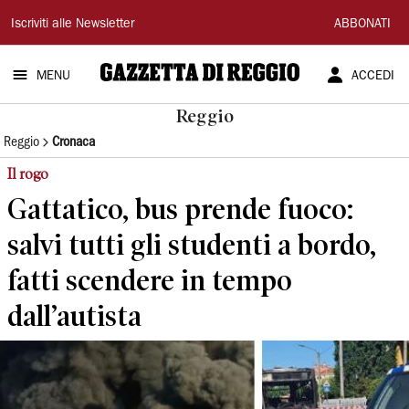
Gazzetta
Iscriviti alle Newsletter
ABBONATI
di
MENU
ACCEDI
Reggio
Reggio
Reggio
Cronaca
Il rogo
Gattatico, bus prende fuoco:
salvi tutti gli studenti a bordo,
fatti scendere in tempo
dall’autista