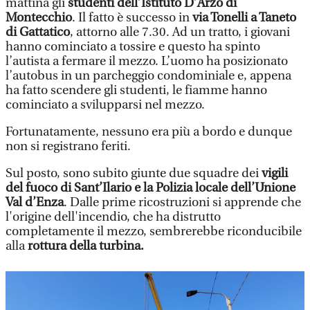
mattina gli
studenti dell’Istituto D’Arzo di
Montecchio
. Il fatto è successo in
via Tonelli a Taneto
di Gattatico
, attorno alle 7.30. Ad un tratto, i giovani
hanno cominciato a tossire e questo ha spinto
l’autista a fermare il mezzo. L’uomo ha posizionato
l’autobus in un parcheggio condominiale e, appena
ha fatto scendere gli studenti, le fiamme hanno
cominciato a svilupparsi nel mezzo.
Fortunatamente, nessuno era più a bordo e dunque
non si registrano feriti.
Sul posto, sono subito giunte due squadre dei
vigili
del fuoco di Sant’Ilario e la Polizia locale dell’Unione
Val d’Enza
. Dalle prime ricostruzioni si apprende che
l'origine dell'incendio, che ha distrutto
completamente il mezzo, sembrerebbe riconducibile
alla
rottura della turbina.