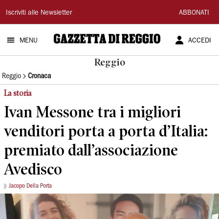
Gazzetta
Iscriviti alle Newsletter
ABBONATI
di
MENU
ACCEDI
Reggio
Reggio
Reggio
Cronaca
La storia
Ivan Messone tra i migliori
venditori porta a porta d’Italia:
premiato dall’associazione
Avedisco
Jacopo Della Porta