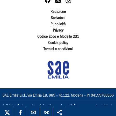
Redazione
Scriveteci
Pubblicità
Privacy
Codice Etico e Modello 231
Cookie policy
Termini e condizioni
SAE Emilia S.r.l., Via Emilia Est, 985 – 41122, Modena – PI 04155780366
I diritti delle immagini e dei testi sono riservati. È espressamente vietata la
loro riproduzione con qualsiasi mezzo e l'adattamento totale o parziale.