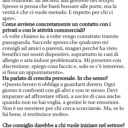
alla relazione, all’ascolto, alla gestione del tempo.
Spesso si pensa che basti bussare alle porte, ma la
verità è che ci vuole metodo. E rispetto per chi ci
apre».
Come avviene concretamente un contatto con i
privati o con le attività commerciali?
«A volte chiamo io, a volte vengo contattato tramite
passaparola. Succede spesso che qualcuno mi
consigli ad amici o parenti, magari perché ha visto
benefici nei nostri dispositivi, soprattutto in casi di
allergie o aria indoor problematica. Mi presento con
discrezione, spiego cosa faccio e, solo se c’è interesse,
si fissa un appuntamento».
Ha parlato di crescita personale. In che senso?
«Questo lavoro ti obbliga a guardarti dentro. Ogni
giorno ti confronti con gli altri e con te stesso. Devi
imparare ad affrontare rifiuti, a uscire di casa anche
quando non ne hai voglia, a gestire le tue emozioni.
Non è un mestiere per chi cerca scorciatoie. Ma, se lo
fai bene, ti restituisce molto».
Che consiglio darebbe a chi vuole iniziare nel settore?