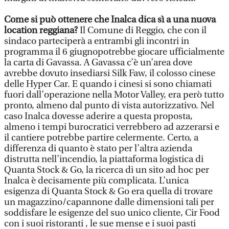
Come si può ottenere che Inalca dica sì a una nuova
location reggiana?
Il Comune di Reggio, che con il
sindaco parteciperà a entrambi gli incontri in
programma il 6 giugnopotrebbe giocare ufficialmente
la carta di Gavassa. A Gavassa c’è un’area dove
avrebbe dovuto insediarsi Silk Faw, il colosso cinese
delle Hyper Car. E quando i cinesi si sono chiamati
fuori dall’operazione nella Motor Valley, era però tutto
pronto, almeno dal punto di vista autorizzativo. Nel
caso Inalca dovesse aderire a questa proposta,
almeno i tempi burocratici verrebbero ad azzerarsi e
il cantiere potrebbe partire celermente. Certo, a
differenza di quanto è stato per l’altra azienda
distrutta nell’incendio, la piattaforma logistica di
Quanta Stock & Go, la ricerca di un sito ad hoc per
Inalca è decisamente più complicata. L’unica
esigenza di Quanta Stock & Go era quella di trovare
un magazzino/capannone dalle dimensioni tali per
soddisfare le esigenze del suo unico cliente, Cir Food
con i suoi ristoranti , le sue mense e i suoi pasti