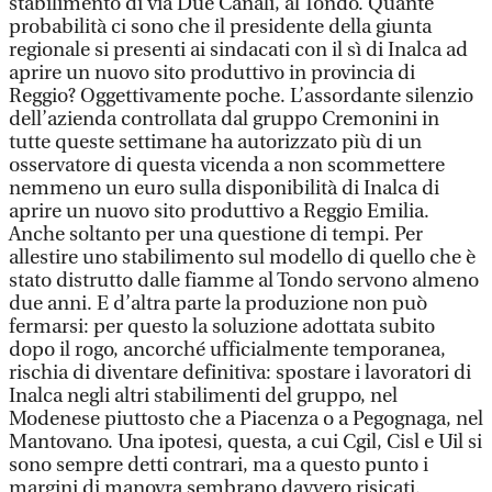
stabilimento di via Due Canali, al Tondo. Quante
probabilità ci sono che il presidente della giunta
regionale si presenti ai sindacati con il sì di Inalca ad
aprire un nuovo sito produttivo in provincia di
Reggio? Oggettivamente poche. L’assordante silenzio
dell’azienda controllata dal gruppo Cremonini in
tutte queste settimane ha autorizzato più di un
osservatore di questa vicenda a non scommettere
nemmeno un euro sulla disponibilità di Inalca di
aprire un nuovo sito produttivo a Reggio Emilia.
Anche soltanto per una questione di tempi. Per
allestire uno stabilimento sul modello di quello che è
stato distrutto dalle fiamme al Tondo servono almeno
due anni. E d’altra parte la produzione non può
fermarsi: per questo la soluzione adottata subito
dopo il rogo, ancorché ufficialmente temporanea,
rischia di diventare definitiva: spostare i lavoratori di
Inalca negli altri stabilimenti del gruppo, nel
Modenese piuttosto che a Piacenza o a Pegognaga, nel
Mantovano. Una ipotesi, questa, a cui Cgil, Cisl e Uil si
sono sempre detti contrari, ma a questo punto i
margini di manovra sembrano davvero risicati.