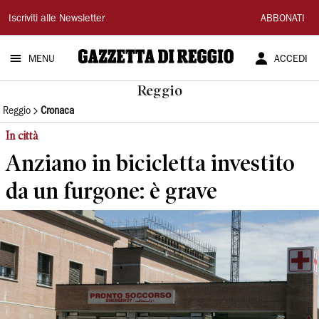
Gazzetta
Iscriviti alle Newsletter
ABBONATI
di
MENU
ACCEDI
Reggio
Reggio
Reggio
Cronaca
In città
Anziano in bicicletta investito
da un furgone: è grave