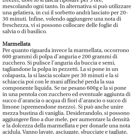
freezer, dove lo si lascia riposare per 3 ore,
mescolando ogni tanto. In alternativa si può utilizzare
una gelatiera, in cui il sorbetto andrà lasciato per 20-
30 minuti. Infine, volendo aggiungere una nota di
freschezza, vi si possono collocare delle foglie di
salvia o di basilico.
Marmellata
Per quanto riguarda invece la marmellata, occorrono
600 grammi di polpa d’anguria e 200 grammi di
zucchero. Si pulisce l’anguria da buccia e semi,
tagliandone la polpa in pezzetti. La si pone in un
colapasta, la si lascia scolare per 30 minuti e la si
schiaccia poi con le mani affinché perda la sua
componente liquida. Se ne pesano 600g e la si pone
in una pentola con zucchero ed eventuale aggiunta di
succo d’arancia o acqua di fiori d’arancio o succo di
limone (spremendone mezzo). Si può anche unire
mezza bustina di vaniglia. Desiderandolo, si possono
aggiungere fino a due mele, per aumentare la densità
e la dolcezza della marmellata e per donarle una nota
acidula. Vanno lavate, asciugate, sbucciate e tagliate,