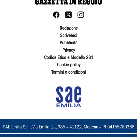
Redazione
Scriveteci
Pubblicità
Privacy
Codice Etico e Modello 231
Cookie policy
Termini e condizioni
SAE Emilia S.r.l., Via Emilia Est, 985 – 41122, Modena – PI 04155780366