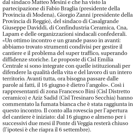
dal sindaco Matteo Mesini e che ha visto la
partecipazione di Fabio Braglia (presidente della
Provincia di Modena), Giorgio Zanni (presidente della
Provincia di Reggio), del sindaco di Casalgrande
Giuseppe Daviddi, di Confindustria Ceramica, Cna,
Lapam e delle organizzazioni sindacali confederali.
«Un ottimo incontro e un grande passo in avanti:
abbiamo trovato strumenti condivisi per gestire il
cantiere e il problema del super traffico, superando
diffidenze storiche. Le proposte di Cisl Emilia
Centrale si sono integrate con quelle istituzionali per
difendere la qualità della vita e del lavoro di un intero
territorio. Avanti tutta, ora bisogna passare dalle
parole ai fatti, il 16 giugno è dietro l’angolo». Così i
rappresentanti di zona Francesco Bini (Cisl Distretto
ceramico) e Aziz Sadid (Cisl Tresinaro Secchia) hanno
commentato la fumata bianca che è stata raggiunta in
questo incontro. Il conto alla rovescia per l’apertura
del cantiere è iniziato: dal 16 giugno e almeno per i
successivi due mesi il Ponte di Veggia resterà chiuso
(l’ipotesi è che riapra il 6 settembre).