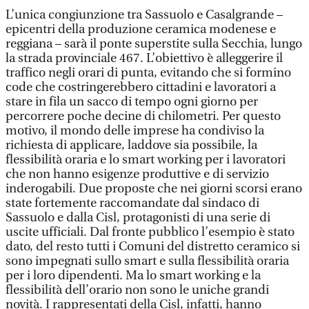
L’unica congiunzione tra Sassuolo e Casalgrande –
epicentri della produzione ceramica modenese e
reggiana – sarà il ponte superstite sulla Secchia, lungo
la strada provinciale 467. L’obiettivo è alleggerire il
traffico negli orari di punta, evitando che si formino
code che costringerebbero cittadini e lavoratori a
stare in fila un sacco di tempo ogni giorno per
percorrere poche decine di chilometri. Per questo
motivo, il mondo delle imprese ha condiviso la
richiesta di applicare, laddove sia possibile, la
flessibilità oraria e lo smart working per i lavoratori
che non hanno esigenze produttive e di servizio
inderogabili. Due proposte che nei giorni scorsi erano
state fortemente raccomandate dal sindaco di
Sassuolo e dalla Cisl, protagonisti di una serie di
uscite ufficiali. Dal fronte pubblico l’esempio è stato
dato, del resto tutti i Comuni del distretto ceramico si
sono impegnati sullo smart e sulla flessibilità oraria
per i loro dipendenti. Ma lo smart working e la
flessibilità dell’orario non sono le uniche grandi
novità. I rappresentati della Cisl, infatti, hanno