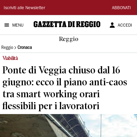
Gazzetta
Iscriviti alle Newsletter
ABBONATI
di
MENU
ACCEDI
Reggio
Reggio
Reggio
Cronaca
Viabilità
Ponte di Veggia chiuso dal 16
giugno: ecco il piano anti-caos
tra smart working orari
flessibili per i lavoratori