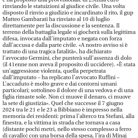
rinviando le statuizioni al giudice civile. Una volta
disposto il rinvio a giudizio e incardinato il rito, il gup
Matteo Gambarati ha rinviato al 10 di luglio
direttamente per la discussione e la sentenza. Il
terreno della battaglia legale si giocherà sulla legittima
difesa, invocata dall’imputato e negata con forza
dall’accusa e dalla parte civile. «A nostro avviso si è
trattato di una tragica fatalità», ha dichiarato
l’avvocato Germini, che punterà sull’assenza di dolo
(il 41enne non aveva il proposito di uccidere). «È stata
un’aggressione violenta, quella perpetrata
dall’imputato – ha replicato l’avvocato Ruffini –
L’accaduto è molto grave e dai contorni umani
particolari; sottolineo il dolore di una vedova e di una
figlia rimaste sole. Non ci muove il denaro, ci muove
la sete di giustizia». Quel che successe il 7 giugno
2024 tra le 21 e le 23 a Bibbiano è impresso nella
memoria dei residenti: prima l’alterco tra Stefani, alla
finestra, e la vittima in strada che tornava a casa
(distante pochi metri, nello stesso complesso a ferro
di cavallo) con una borsa della spesa, l’ira di Minaj