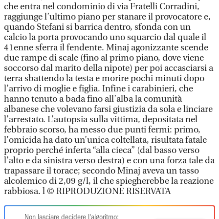
che entra nel condominio di via Fratelli Corradini,
raggiunge l’ultimo piano per stanare il provocatore e,
quando Stefani si barrica dentro, sfonda con un
calcio la porta provocando uno squarcio dal quale il
41enne sferra il fendente. Minaj agonizzante scende
due rampe di scale (fino al primo piano, dove viene
soccorso dal marito della nipote) per poi accasciarsi a
terra sbattendo la testa e morire pochi minuti dopo
l’arrivo di moglie e figlia. Infine i carabinieri, che
hanno tenuto a bada fino all’alba la comunità
albanese che volevano farsi giustizia da sola e linciare
l’arrestato. L’autopsia sulla vittima, depositata nel
febbraio scorso, ha messo due punti fermi: primo,
l’omicida ha dato un’unica coltellata, risultata fatale
proprio perché inferta “alla cieca” (dal basso verso
l’alto e da sinistra verso destra) e con una forza tale da
trapassare il torace; secondo Minaj aveva un tasso
alcolemico di 2,09 g/l, il che spiegherebbe la reazione
rabbiosa. l © RIPRODUZIONE RISERVATA
Non lasciare decidere l'algoritmo: