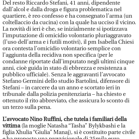
Del resto Riccardo Stefani, 41 anni, dipendente
dall’alcol e dalla droga e figura problematica nel
quartiere, è reo confesso e ha consegnato l’arma (un
coltellaccio da cucina) con la quale ha ucciso il vicino.
La novità di ieri è che, se inizialmente si ipotizzava
l’imputazione di omicidio volontario pluriaggravato
(l’uso dell’arma e i futili motivi), il pm Isabella Chiesi
ora contesta l’omicidio volontario semplice con
l’aggiunta della recidiva non specifica (per le
condanne riportate dall’imputato negli ultimi cinque
anni, cioè guida in stato di ebbrezza e resistenza a
pubblico ufficiale). Senza le aggravanti l’avvocato
Stefano Germini dello studio Bartolini, difensore di
Stefani – in carcere da un anno e scortato ieri in
tribunale dalla polizia penitenziaria – ha chiesto e
ottenuto il rito abbreviato, che assicura lo sconto di
un terzo sulla pena.
L’avvocato Nino Ruffini, che tutela i familiari della
vittima
(la moglie Natasha “Tasha” Bylykbashi e la
figlia Xhulia “Giulia” Manaj), si è costituito parte civile
e ha proposto una provvisionale di 25mila euro