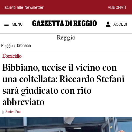
Gazzetta
Iscriviti alle Newsletter
ABBONATI
di
MENU
ACCEDI
Reggio
Reggio
Reggio
Cronaca
L’omicidio
Bibbiano, uccise il vicino con
una coltellata: Riccardo Stefani
sarà giudicato con rito
abbreviato
Ambra Prati