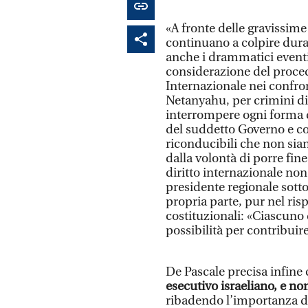
«A fronte delle gravissime 
continuano a colpire dur
anche i drammatici eventi 
considerazione del proced
Internazionale nei confro
Netanyahu, per crimini di 
interrompere ogni forma d
del suddetto Governo e con
riconducibili che non si
dalla volontà di porre fine
diritto internazionale non 
presidente regionale sott
propria parte, pur nel ris
costituzionali: «Ciascuno 
possibilità per contribuire
De Pascale precisa infine
esecutivo israeliano, e no
ribadendo l’importanza de