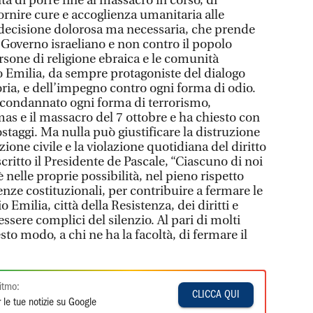
tà di porre fine al massacro in corso, di
ornire cure e accoglienza umanitaria alle
a decisione dolorosa ma necessaria, che prende
 Governo israeliano e non contro il popolo
ersone di religione ebraica e le comunità
o Emilia, da sempre protagoniste del dialogo
ria, e dell’impegno contro ogni forma di odio.
 condannato ogni forma di terrorismo,
as e il massacro del 7 ottobre e ha chiesto con
ostaggi. Ma nulla può giustificare la distruzione
ione civile e la violazione quotidiana del diritto
ritto il Presidente de Pascale, “Ciascuno di noi
 nelle proprie possibilità, nel pieno rispetto
enze costituzionali, per contribuire a fermare le
o Emilia, città della Resistenza, dei diritti e
ssere complici del silenzio. Al pari di molti
to modo, a chi ne ha la facoltà, di fermare il
itmo:
CLICCA QUI
 le tue notizie su Google