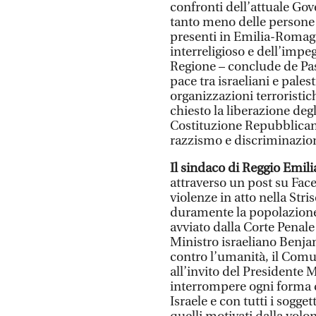
confronti dell’attuale Gov
tanto meno delle persone 
presenti in Emilia-Romag
interreligioso e dell’impe
Regione – conclude de Pas
pace tra israeliani e pale
organizzazioni terroristi
chiesto la liberazione degl
Costituzione Repubblican
razzismo e discriminazio
Il sindaco di Reggio Emil
attraverso un post su Fac
violenze in atto nella Str
duramente la popolazione
avviato dalla Corte Penale
Ministro israeliano Benja
contro l’umanità, il Com
all’invito del Presidente
interrompere ogni forma di
Israele e con tutti i sogge