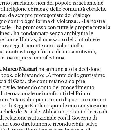
erno israeliano, non del popolo israeliano, né
di religione ebraica e delle comunità ebraiche
na, da sempre protagoniste del dialogo
gno contro ogni forma di violenza». «La nostra
cale – ha promosso con tutte le proprie forze la
stinesi, ha condannato senza ambiguità le
che come Hamas, il massacro del 7 ottobre e
i ostaggi. Coerente con i valori della
a, contrasta ogni forma di antisemitismo,
ne, ovunque si manifestino».
ia Marco Massari
ha annunciato la decisione
ebook, dichiarando: «A fronte delle gravissime
iscia di Gaza, che continuano a colpire
 civile, tenendo conto del procedimento
 Internazionale nei confronti del Primo
min Netanyahu per crimini di guerra e crimini
une di Reggio Emilia risponde con convinzione
 Michele de Pascale. Abbiamo pertanto deciso di
 relazione istituzionale con il Governo di
tti ad esso direttamente riconducibili, salvo