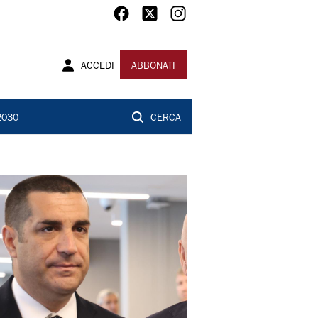
ACCEDI
ABBONATI
2030
CERCA