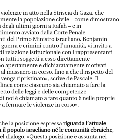
violenze in atto nella Striscia di Gaza, che
amente la popolazione civile – come dimostrano
degli ultimi giorni a Rafah – e in
imento avviato dalla Corte Penale
nti del Primo Ministro israeliano, Benjamin
guerra e crimini contro l’umanità, vi invito a
i relazione istituzionale con i rappresentanti
 tutti i soggetti a esso direttamente
ano apertamente e dichiaratamente motivati
 al massacro in corso, fino a che il rispetto del
venga ripristinato», scrive de Pascale. Il
olinea come ciascuno sia chiamato a fare la
petto delle leggi e delle competenze
di noi è chiamato a fare quanto è nelle proprie
 a fermare le violenze in corso».
 che la posizione espressa
riguarda l’attuale
n il popolo israeliano né le comunità ebraiche
,
l dialogo: «Questa posizione è assunta nei