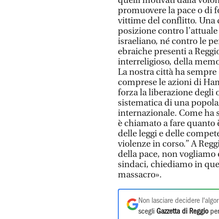
quelli motivati dalla volon
promuovere la pace o di f
vittime del conflitto. Un
posizione contro l’attuale
israeliano, né contro le p
ebraiche presenti a Reggi
interreligioso, della memo
La nostra città ha sempre
comprese le azioni di Ham
forza la liberazione degli 
sistematica di una popolaz
internazionale. Come ha sc
è chiamato a fare quanto è
delle leggi e delle compet
violenze in corso.” A Reggi
della pace, non vogliamo e
sindaci, chiediamo in ques
massacro».
Non lasciare decidere l'algor
scegli
Gazzetta di Reggio
per