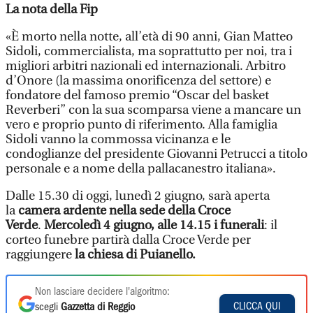
La nota della Fip
«È morto nella notte, all’età di 90 anni, Gian Matteo
Sidoli, commercialista, ma soprattutto per noi, tra i
migliori arbitri nazionali ed internazionali. Arbitro
d’Onore (la massima onorificenza del settore) e
fondatore del famoso premio “Oscar del basket
Reverberi” con la sua scomparsa viene a mancare un
vero e proprio punto di riferimento. Alla famiglia
Sidoli vanno la commossa vicinanza e le
condoglianze del presidente Giovanni Petrucci a titolo
personale e a nome della pallacanestro italiana».
Dalle 15.30 di oggi, lunedì 2 giugno, sarà aperta
la
camera ardente nella sede della Croce
Verde
.
Mercoledì 4 giugno, alle 14.15 i funerali
: il
corteo funebre partirà dalla Croce Verde per
raggiungere
la chiesa di Puianello.
Non lasciare decidere l'algoritmo:
CLICCA QUI
scegli
Gazzetta di Reggio