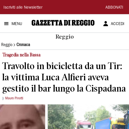
Gazzetta
Iscriviti alle Newsletter
ABBONATI
di
MENU
ACCEDI
Reggio
Reggio
Reggio
Cronaca
Tragedia nella Bassa
Travolto in bicicletta da un Tir:
la vittima Luca Alfieri aveva
gestito il bar lungo la Cispadana
Mauro Pinotti