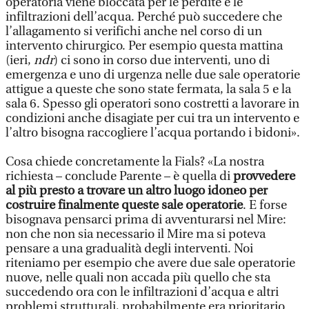
operatoria viene bloccata per le perdite e le
infiltrazioni dell’acqua. Perché può succedere che
l’allagamento si verifichi anche nel corso di un
intervento chirurgico. Per esempio questa mattina
(ieri,
ndr
) ci sono in corso due interventi, uno di
emergenza e uno di urgenza nelle due sale operatorie
attigue a queste che sono state fermata, la sala 5 e la
sala 6. Spesso gli operatori sono costretti a lavorare in
condizioni anche disagiate per cui tra un intervento e
l’altro bisogna raccogliere l’acqua portando i bidoni».
Cosa chiede concretamente la Fials? «La nostra
richiesta – conclude Parente – è quella di
provvedere
al più presto a trovare un altro luogo idoneo per
costruire finalmente queste sale operatorie
. E forse
bisognava pensarci prima di avventurarsi nel Mire:
non che non sia necessario il Mire ma si poteva
pensare a una gradualità degli interventi. Noi
riteniamo per esempio che avere due sale operatorie
nuove, nelle quali non accada più quello che sta
succedendo ora con le infiltrazioni d’acqua e altri
problemi strutturali, probabilmente era prioritario