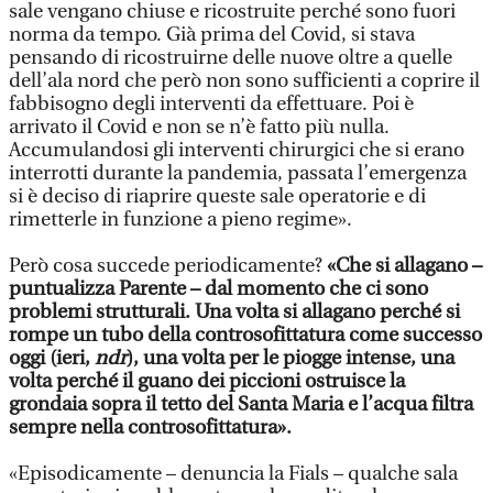
sale vengano chiuse e ricostruite perché sono fuori
norma da tempo. Già prima del Covid, si stava
pensando di ricostruirne delle nuove oltre a quelle
dell’ala nord che però non sono sufficienti a coprire il
fabbisogno degli interventi da effettuare. Poi è
arrivato il Covid e non se n’è fatto più nulla.
Accumulandosi gli interventi chirurgici che si erano
interrotti durante la pandemia, passata l’emergenza
si è deciso di riaprire queste sale operatorie e di
rimetterle in funzione a pieno regime».
Però cosa succede periodicamente?
«Che si allagano –
puntualizza Parente – dal momento che ci sono
problemi strutturali. Una volta si allagano perché si
rompe un tubo della controsofittatura come successo
oggi (ieri,
ndr
), una volta per le piogge intense, una
volta perché il guano dei piccioni ostruisce la
grondaia sopra il tetto del Santa Maria e l’acqua filtra
sempre nella controsofittatura».
«Episodicamente – denuncia la Fials – qualche sala