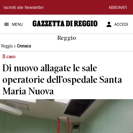
Gazzetta
Iscriviti alle Newsletter
ABBONATI
di
MENU
ACCEDI
Reggio
Reggio
Reggio
Cronaca
Il caso
Di nuovo allagate le sale
operatorie dell’ospedale Santa
Maria Nuova