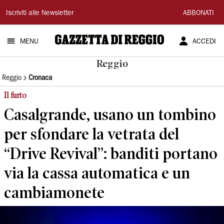
Gazzetta
Iscriviti alle Newsletter
ABBONATI
di
MENU
ACCEDI
Reggio
Reggio
Reggio
Cronaca
Il furto
Casalgrande, usano un tombino
per sfondare la vetrata del
“Drive Revival”: banditi portano
via la cassa automatica e un
cambiamonete