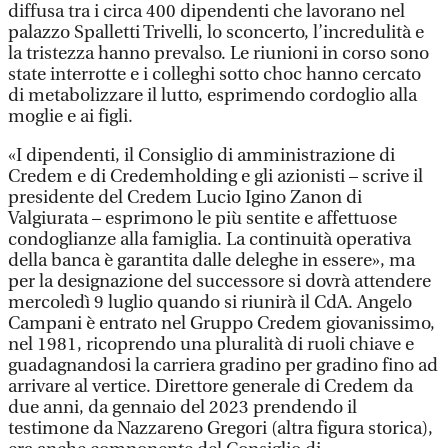
diffusa tra i circa 400 dipendenti che lavorano nel
palazzo Spalletti Trivelli, lo sconcerto, l’incredulità e
la tristezza hanno prevalso. Le riunioni in corso sono
state interrotte e i colleghi sotto choc hanno cercato
di metabolizzare il lutto, esprimendo cordoglio alla
moglie e ai figli.
«I dipendenti, il Consiglio di amministrazione di
Credem e di Credemholding e gli azionisti – scrive il
presidente del Credem Lucio Igino Zanon di
Valgiurata – esprimono le più sentite e affettuose
condoglianze alla famiglia. La continuità operativa
della banca è garantita dalle deleghe in essere», ma
per la designazione del successore si dovrà attendere
mercoledì 9 luglio quando si riunirà il CdA. Angelo
Campani è entrato nel Gruppo Credem giovanissimo,
nel 1981, ricoprendo una pluralità di ruoli chiave e
guadagnandosi la carriera gradino per gradino fino ad
arrivare al vertice. Direttore generale di Credem da
due anni, da gennaio del 2023 prendendo il
testimone da Nazzareno Gregori (altra figura storica),