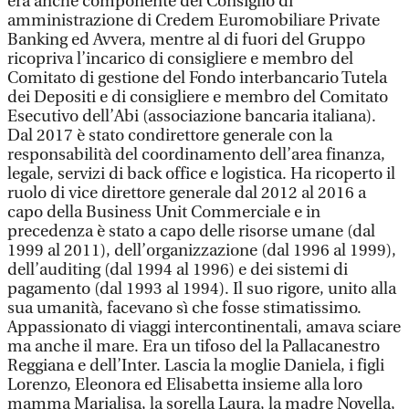
era anche componente del Consiglio di
amministrazione di Credem Euromobiliare Private
Banking ed Avvera, mentre al di fuori del Gruppo
ricopriva l’incarico di consigliere e membro del
Comitato di gestione del Fondo interbancario Tutela
dei Depositi e di consigliere e membro del Comitato
Esecutivo dell’Abi (associazione bancaria italiana).
Dal 2017 è stato condirettore generale con la
responsabilità del coordinamento dell’area finanza,
legale, servizi di back office e logistica. Ha ricoperto il
ruolo di vice direttore generale dal 2012 al 2016 a
capo della Business Unit Commerciale e in
precedenza è stato a capo delle risorse umane (dal
1999 al 2011), dell’organizzazione (dal 1996 al 1999),
dell’auditing (dal 1994 al 1996) e dei sistemi di
pagamento (dal 1993 al 1994). Il suo rigore, unito alla
sua umanità, facevano sì che fosse stimatissimo.
Appassionato di viaggi intercontinentali, amava sciare
ma anche il mare. Era un tifoso del la Pallacanestro
Reggiana e dell’Inter. Lascia la moglie Daniela, i figli
Lorenzo, Eleonora ed Elisabetta insieme alla loro
mamma Marialisa, la sorella Laura, la madre Novella,