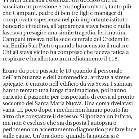
44 anni della sua esistenza.
Un decesso che ha
suscitato impressione e cordoglio univoci, tanto più
che Campani, padre di ben tre figli e manager di
comprovata esperienza nel più importante istituto
bancario cittadino, all’apparenza stava bene e nulla
lasciava presagire una simile tragedia. Ieri mattina
Campani trovava nella sede centrale del Credem in
via Emilia San Pietro quando ha accusato il malore.
Chi gli stava vicino ha compreso che faceva fatica a
respirare e ha allertato immediatamente il 118.
Erano da poco passate le 10 quando il personale
dell’ambulanza e dell’automedica, arrivate a sirene
spiegate, è entrato nell’edificio da via Sessi. I sanitari
hanno tentato una lunga rianimazione, poi hanno
caricato il paziente per trasportarlo di corsa al pronto
soccorso del Santa Maria Nuova. Una corsa rivelatasi
vana. Lì, poco dopo, i medici non hanno potuto far
altro che constatare il decesso. Si ipotizza un infarto,
ma non è escluso che sia disposta l’autopsia o
perlomeno un accertamento diagnostico per fare luce
sulle cause. Un’ora dopo, quando la notizia si è