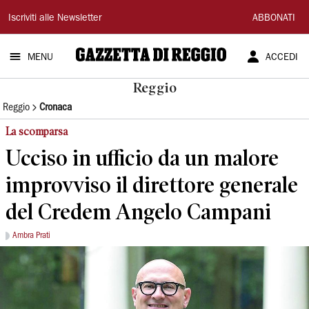
Gazzetta
Iscriviti alle Newsletter
ABBONATI
di
MENU
ACCEDI
Reggio
Reggio
Reggio
Cronaca
La scomparsa
Ucciso in ufficio da un malore
improvviso il direttore generale
del Credem Angelo Campani
Ambra Prati