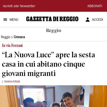
Gazzetta
Iscriviti alle Newsletter
ABBONATI
di
MENU
ACCEDI
Reggio
Reggio
Reggio
Cronaca
In via Forzani
“La Nuova Luce” apre la sesta
casa in cui abitano cinque
giovani migranti
Serena Arbizzi