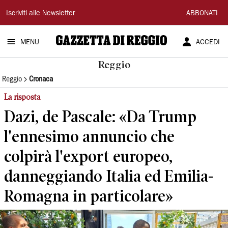
Gazzetta
Iscriviti alle Newsletter
ABBONATI
di
MENU
ACCEDI
Reggio
Reggio
Reggio
Cronaca
La risposta
Dazi, de Pascale: «Da Trump
l'ennesimo annuncio che
colpirà l'export europeo,
danneggiando Italia ed Emilia-
Romagna in particolare»