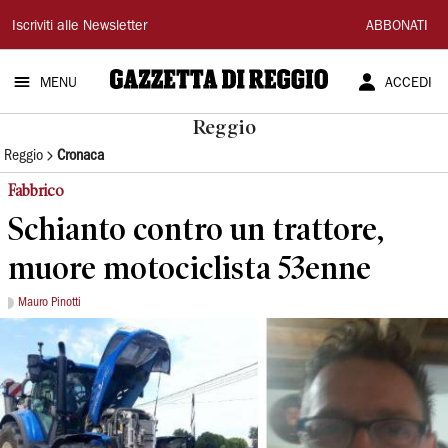
Gazzetta
Iscriviti alle Newsletter
ABBONATI
di
MENU
ACCEDI
Reggio
Reggio
Reggio
Cronaca
Fabbrico
Schianto contro un trattore,
muore motociclista 53enne
Mauro Pinotti