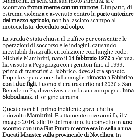
Mambrini, in sella alla sua moto Yamaha, si è
scontrato
frontalmente con un trattore
. L’impatto, di
estrema violenza e avvenuto contro la
parte anteriore
del mezzo agricolo
, non ha lasciato scampo al
motociclista,
deceduto sul colpo
.
La strada è stata chiusa al traffico per consentire le
operazioni di soccorso e le indagini, causando
inevitabili disagi alla circolazione con lunghe code.
Michele Mambrini, nato il
14 febbraio 1972
a Verona,
ha vissuto a Pegognaga con i genitori fino al 1999,
prima di trasferirsi a Fabbrico, dove si era sposato.
Dopo la separazione dalla moglie,
rimasta a Fabbrico
con i due figli
, l’uomo si era trasferito nel 2020 a San
Benedetto Po, dove viveva con la sua compagna,
Inna
Slobodianik
, di origine ucraina.
Questo non è il primo incidente grave che ha
coinvolto
Mambrini
. Esattamente nove anni fa, il 7
maggio 2016, alle 10 del mattino, fu coinvolto in
uno
scontro con una Fiat Punto mentre era in sella a una
Ducati Monster sulla provinciale di Novellara
. In