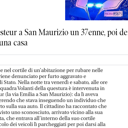
Pasteur a San Maurizio un 37enne, poi de
 una casa
e nel cortile di un’abitazione per rubare nelle
viene denunciato per furto aggravato e
i Stato. Nella notte tra venerdì e sabato, alle ore
Squadra Volanti della questura è intervenuta in
r (la via Emilia a San Maurizio): da lì aveva
ferendo che stava inseguendo un individuo che
to sulla sua auto. Il cittadino ha raccontato che
isto uno sconosciuto, arrivato vicino alla sua
a, che entrava all’interno della suo cortile
lo dei veicoli lì parcheggiati per poi darsi alla