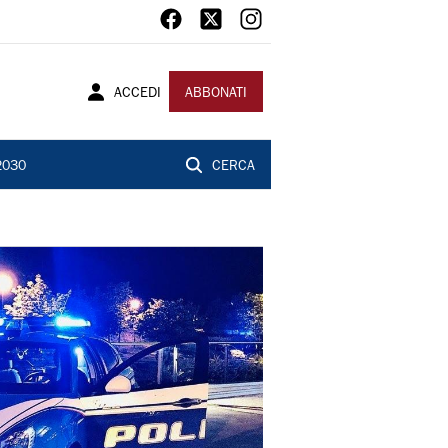
ACCEDI
ABBONATI
2030
CERCA