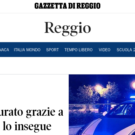
Reggio
NACA
ITALIA MONDO
SPORT
TEMPO LIBERO
VIDEO
SCUOLA 
urato grazie a
 lo insegue