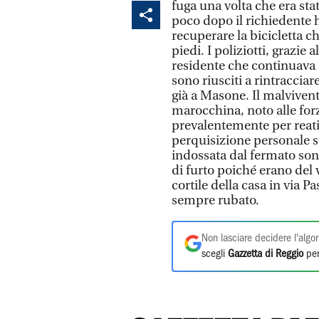
fuga una volta che era stat
poco dopo il richiedente ha
recuperare la bicicletta c
piedi. I poliziotti, grazie 
residente che continuava a
sono riusciti a rintracciar
già a Masone. Il malvivent
marocchina, noto alle forz
prevalentemente per reati
perquisizione personale su
indossata dal fermato son s
di furto poiché erano del
cortile della casa in via 
sempre rubato.
Non lasciare decidere l'algor
scegli
Gazzetta di Reggio
per