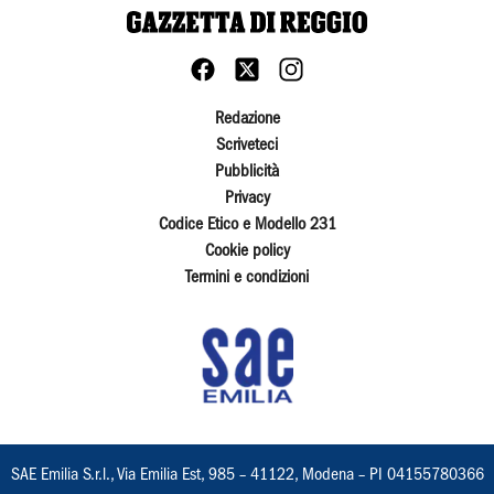
Redazione
Scriveteci
Pubblicità
Privacy
Codice Etico e Modello 231
Cookie policy
Termini e condizioni
SAE Emilia S.r.l., Via Emilia Est, 985 – 41122, Modena – PI 04155780366