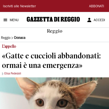
Gazzetta
Iscriviti alle Newsletter
ABBONATI
di
MENU
ACCEDI
Reggio
Reggio
Reggio
Cronaca
L’appello
«Gatte e cuccioli abbandonati:
ormai è una emergenza»
Elisa Pederzoli