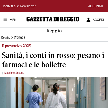
Gazzetta
Iscriviti alle Newsletter
ABBONATI
di
MENU
ACCEDI
Reggio
Reggio
Reggio
Cronaca
Il preventivo 2025
Sanità, i conti in rosso: pesano i
farmaci e le bollette
Massimo Sesena