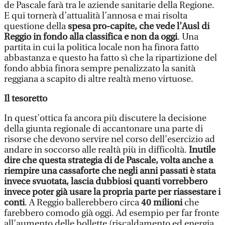
de Pascale farà tra le aziende sanitarie della Regione.
E qui tornerà d’attualità l’annosa e mai risolta
questione della
spesa pro-capite, che vede l’Ausl di
Reggio in fondo alla classifica e non da oggi
. Una
partita in cui la politica locale non ha finora fatto
abbastanza e questo ha fatto sì che la ripartizione del
fondo abbia finora sempre penalizzato la sanità
reggiana a scapito di altre realtà meno virtuose.
Il tesoretto
In quest’ottica fa ancora più discutere la decisione
della giunta regionale di accantonare una parte di
risorse che devono servire nel corso dell’esercizio ad
andare in soccorso alle realtà più in difficoltà.
Inutile
dire che questa strategia di de Pascale, volta anche a
riempire una cassaforte che negli anni passati è stata
invece svuotata, lascia dubbiosi quanti vorrebbero
invece poter già usare la propria parte per riassestare i
conti
. A Reggio ballerebbero circa
40 milioni
che
farebbero comodo già oggi. Ad esempio per far fronte
all’aumento delle bollette (riscaldamento ed energia