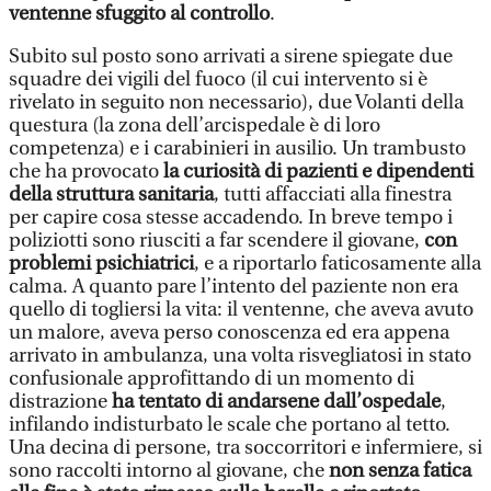
ventenne sfuggito al controllo
.
Subito sul posto sono arrivati a sirene spiegate due
squadre dei vigili del fuoco (il cui intervento si è
rivelato in seguito non necessario), due Volanti della
questura (la zona dell’arcispedale è di loro
competenza) e i carabinieri in ausilio. Un trambusto
che ha provocato
la curiosità di pazienti e dipendenti
della struttura sanitaria
, tutti affacciati alla finestra
per capire cosa stesse accadendo. In breve tempo i
poliziotti sono riusciti a far scendere il giovane,
con
problemi psichiatrici
, e a riportarlo faticosamente alla
calma. A quanto pare l’intento del paziente non era
quello di togliersi la vita: il ventenne, che aveva avuto
un malore, aveva perso conoscenza ed era appena
arrivato in ambulanza, una volta risvegliatosi in stato
confusionale approfittando di un momento di
distrazione
ha tentato di andarsene dall’ospedale
,
infilando indisturbato le scale che portano al tetto.
Una decina di persone, tra soccorritori e infermiere, si
sono raccolti intorno al giovane, che
non senza fatica