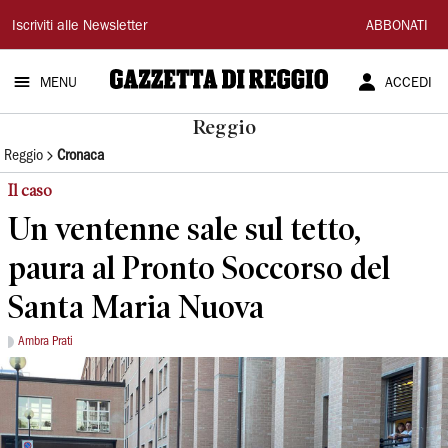
Gazzetta
Iscriviti alle Newsletter
ABBONATI
di
MENU
ACCEDI
Reggio
Reggio
Reggio
Cronaca
Il caso
Un ventenne sale sul tetto,
paura al Pronto Soccorso del
Santa Maria Nuova
Ambra Prati