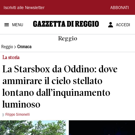
Gazzetta
Iscriviti alle Newsletter
ABBONATI
di
MENU
ACCEDI
Reggio
Reggio
Reggio
Cronaca
La storia
La Starsbox da Oddino: dove
ammirare il cielo stellato
lontano dall’inquinamento
luminoso
Filippo Simonelli