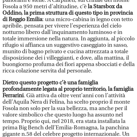
panorami e stelle. A Carpineti, sul crinale del monte
Fosola a 950 metri d’altitudine, c’è
la Starsbox da
Oddino, la prima struttura di questo tipo in provincia
di Reggio Emilia
: una micro-cabina in legno con tetto
apribile, pensata per vivere l’esperienza del cielo
notturno libero dall’inquinamento luminoso e in
totale immersione nella natura. In aggiunta, al piccolo
rifugio si affianca un suggestivo caseggiato in sasso,
munito di bagno privato e cucina attrezzata a totale
disposizione dei i villeggianti, e dove, alla mattina, il
buongiorno profuma dei fiori appena sbocciati e della
ricca colazione servita dal personale.
Dietro questo progetto c’è una famiglia
profondamente legata al proprio territorio, la famiglia
Ferrarini
. Già attiva da oltre vent’anni con l’attività
dell’Aquila Nera di Felina, ha scelto proprio il monte
Fosola non solo per la sua bellezza, ma anche per il
valore simbolico che questo luogo ha assunto nel
tempo. Proprio qui, nel 2018, era stata installata la
prima Big Bench dell’Emilia-Romagna, la panchina
gigante n.58 del celebre progetto internazionale. Un