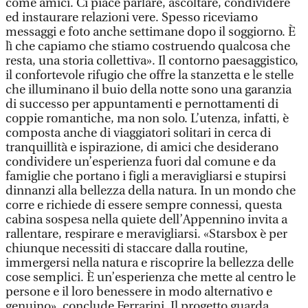
come amici. Ci piace parlare, ascoltare, condividere
ed instaurare relazioni vere. Spesso riceviamo
messaggi e foto anche settimane dopo il soggiorno. È
lì che capiamo che stiamo costruendo qualcosa che
resta, una storia collettiva». Il contorno paesaggistico,
il confortevole rifugio che offre la stanzetta e le stelle
che illuminano il buio della notte sono una garanzia
di successo per appuntamenti e pernottamenti di
coppie romantiche, ma non solo. L’utenza, infatti, è
composta anche di viaggiatori solitari in cerca di
tranquillità e ispirazione, di amici che desiderano
condividere un’esperienza fuori dal comune e da
famiglie che portano i figli a meravigliarsi e stupirsi
dinnanzi alla bellezza della natura. In un mondo che
corre e richiede di essere sempre connessi, questa
cabina sospesa nella quiete dell’Appennino invita a
rallentare, respirare e meravigliarsi. «Starsbox è per
chiunque necessiti di staccare dalla routine,
immergersi nella natura e riscoprire la bellezza delle
cose semplici. È un’esperienza che mette al centro le
persone e il loro benessere in modo alternativo e
genuino», conclude Ferrarini. Il progetto guarda