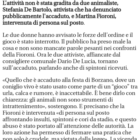
L’attività non è stata gradita da due animaliste,
Stefania De Bartolo, attivista che ha denunciato
pubblicamente l'accaduto, e Martina Fioroni,
intervenuta di persona sul posto
.
Le due donne hanno avvisato le forze dell’ordine e il
gioco è stato interrotto. Il pubblico ha preso male la
cosa e non sono mancate parole pesanti nei confronti
della Fioroni. Ora le due attiviste, affiancate dal
consigliere comunale Dario De Lucia, tornano
sull’accaduto, parlando anche di spintoni ricevuti.
«Quello che è accaduto alla festa di Borzano, dove un
coniglio vivo è stato usato come parte di un “gioco” tra
urla, calca e rumore, è inaccettabile. È bene dirlo con
chiarezza: gli animali non sono strumenti di
intrattenimento», sostengono. E precisano che la
Fioroni è intervenuta «di persona sul posto
affrontando insulti, spintoni e cori da stadio, e questo
abuso è stato portato all’attenzione delle autorità. La
loro azione ha permesso di fermare una pratica che
non solo è crudele, ma vietata dalla legge». La vicenda